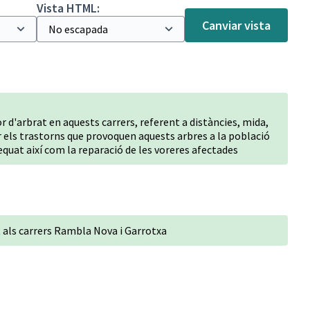
Vista HTML:
Canviar vista
r d'arbrat en aquests carrers, referent a distàncies, mida,
nar els trastorns que provoquen aquests arbres a la població
quat així com la reparació de les voreres afectades
at als carrers Rambla Nova i Garrotxa