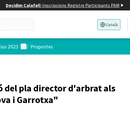
Decidim Calafell
-
Inscripcions Registre Participants PAM
Català
Triar la llengua
E
Menú d'usuari
tius 2023
/
Propostes
 del pla director d'arbrat als
va i Garrotxa"