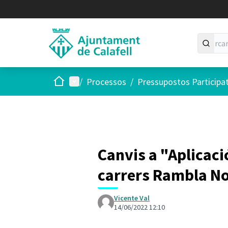
Inici
Menú principal
/
Processos
/
Pressupostos Participa
Canvis a "Aplicació
carrers Rambla No
Vicente Val
14/06/2022 12:10