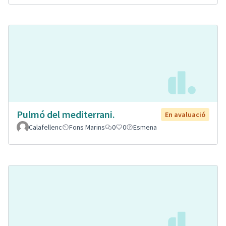
Pulmó del mediterrani.
En avaluació
Calafellenc
Fons Marins
0
0
Esmena