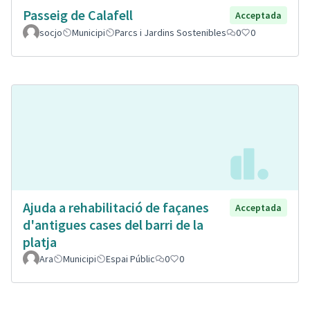
Passeig de Calafell
Acceptada
socjo
Municipi
Parcs i Jardins Sostenibles
0
0
Ajuda a rehabilitació de façanes
Acceptada
d'antigues cases del barri de la
platja
Ara
Municipi
Espai Públic
0
0