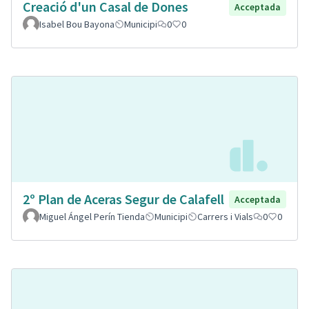
Creació d'un Casal de Dones
Acceptada
Isabel Bou Bayona
Municipi
0
0
2º Plan de Aceras Segur de Calafell
Acceptada
Miguel Ángel Perín Tienda
Municipi
Carrers i Vials
0
0