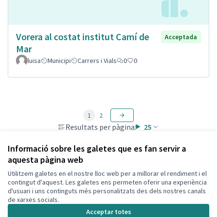
Vorera al costat institut Camí de
Acceptada
Mar
luisa
Municipi
Carrers i Vials
0
0
1
2
Resultats per pàgina:
25
Informació sobre les galetes que es fan servir a
aquesta pàgina web
Utilitzem galetes en el nostre lloc web per a millorar el rendiment i el
Termes i condicions d'ús
contingut d'aquest. Les galetes ens permeten oferir una experiència
Configuració de les galetes
d'usuari i uns continguts més personalitzats des dels nostres canals
Decidim Calafell a X
Decidim Calafell a Facebook
Decidim Calafell a YouTube
Decidim Calafell a GitHub
de xarxes socials.
(Enllaç extern)
(Enllaç extern)
(Enllaç extern)
(Enllaç extern)
Acceptar totes