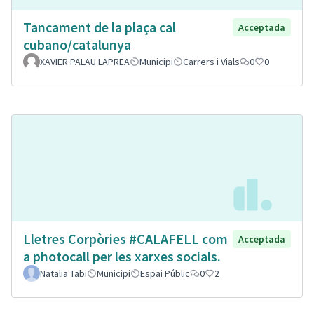
Tancament de la plaça cal
Acceptada
cubano/catalunya
XAVIER PALAU LAPREA
Municipi
Carrers i Vials
0
0
Lletres Corpòries #CALAFELL com
Acceptada
a photocall per les xarxes socials.
Natalia Tabi
Municipi
Espai Públic
0
2