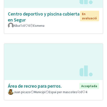
Centro deportivo y piscina cubierta
En
avaluació
en Segur
Alba
0
0
Esmena
Área de recreo para perros.
Acceptada
Juan picazo
Municipi
Espai per mascotes
0
4