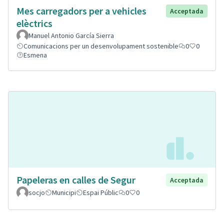
Mes carregadors per a vehicles
Acceptada
elèctrics
Manuel Antonio García Sierra
Comunicacions per un desenvolupament sostenible
0
0
Esmena
Papeleras en calles de Segur
Acceptada
socjo
Municipi
Espai Públic
0
0