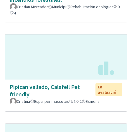
Cristian Mercader
Municipi
Rehabilitación ecológica
0
4
Pipican vallado, Calafell Pet
En
avaluació
friendly
Cristina
Espai per mascotes
2
2
Esmena