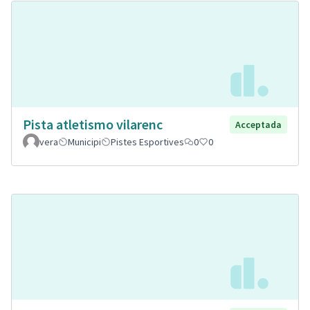
Pista atletismo vilarenc
Acceptada
vera
Municipi
Pistes Esportives
0
0