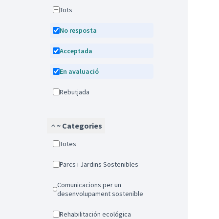
Tots
No resposta
Acceptada
En avaluació
Rebutjada
~ Categories
Totes
Parcs i Jardins Sostenibles
Comunicacions per un
desenvolupament sostenible
Rehabilitación ecológica