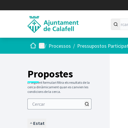
Inici
Menú principal
/
Processos
/
Pressupostos Participa
Saltar
El següen
+
−
Propostes
El següent formulari filtra els resultats de la
cerca dinàmicament quan es canvien les
condicions de la cerca.
Estat