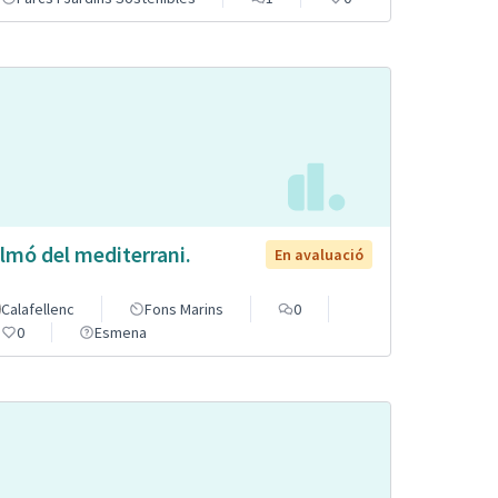
lmó del mediterrani.
En avaluació
Calafellenc
Fons Marins
0
0
Esmena