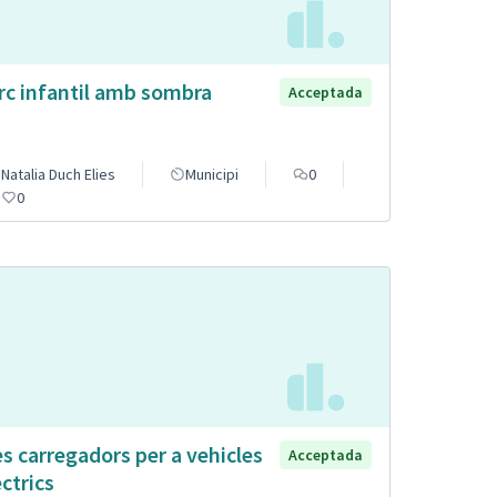
rc infantil amb sombra
Acceptada
Natalia Duch Elies
Municipi
0
0
s carregadors per a vehicles
Acceptada
èctrics