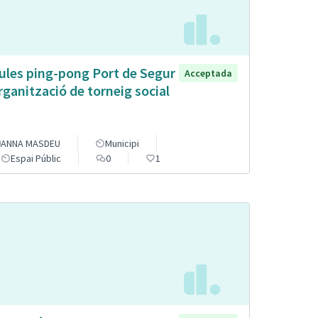
ules ping-pong Port de Segur
Acceptada
organització de torneig social
ANNA MASDEU
Municipi
Espai Públic
0
1