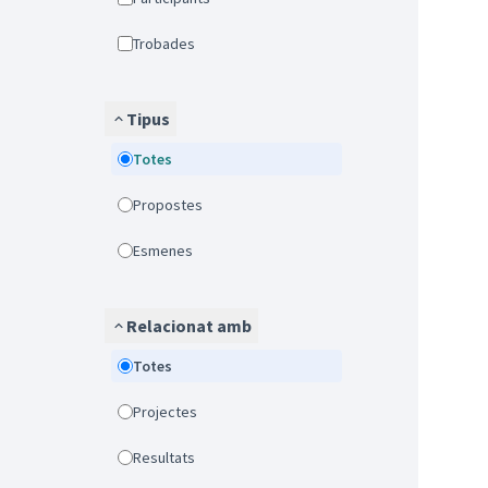
Trobades
Tipus
Totes
Propostes
Esmenes
Relacionat amb
Totes
Projectes
Resultats