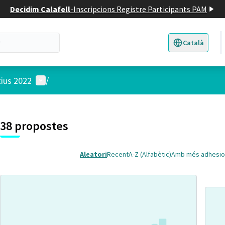
Decidim Calafell
-
Inscripcions Registre Participants PAM
Català
Triar la llengua
E
Menú d'usuari
tius 2022
/
 el mapa
t element és un mapa que presenta els components d'aquesta pàgina
38 propostes
Aleatori
Recent
A-Z (Alfabètic)
Amb més adhesio