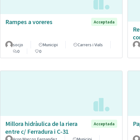
Rampes a voreres
Acceptada
Re
co
socjo
Municipi
Carrers i Vials
0
0
Millora hidràulica de la riera
Pa
Acceptada
entre c/ Ferradura i C-31
Aron Marcos Fernandez
Municipi