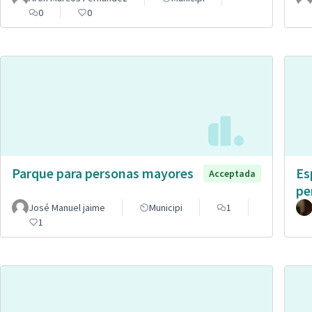
0
0
Parque para personas mayores
Es
Acceptada
pe
José Manuel jaime
Municipi
1
1