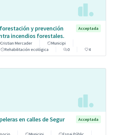
forestación y prevención
Acceptada
ntra incendios forestales.
Cristian Mercader
Municipi
Rehabilitación ecológica
0
4
peleras en calles de Segur
Acceptada
socjo
Municipi
Espai Públic