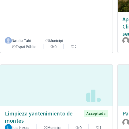
Ap
Cl
se
Natalia Tabi
Municipi
Espai Públic
0
2
Limpieza yantenimiento de
Pa
Acceptada
montes
Luis Heras
Municipi
0
1