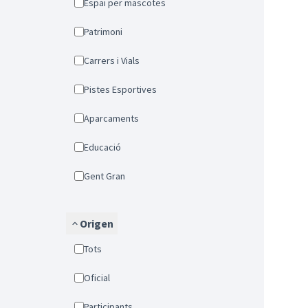
Espai per mascotes
Patrimoni
Carrers i Vials
Pistes Esportives
Aparcaments
Educació
Gent Gran
Origen
Tots
Oficial
Participants