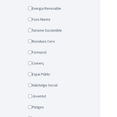
Energia Renovable
Fons Marins
Turisme Sostenible
Residuos Cero
Formació
Comerç
Espai Públic
Habitatge Social
Joventut
Platges