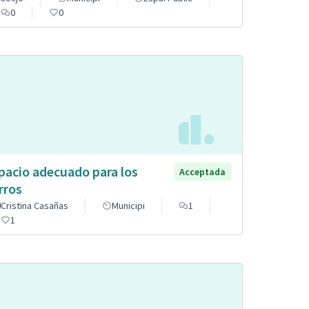
0
0
pacio adecuado para los
Acceptada
rros
Cristina Casañas
Municipi
1
1