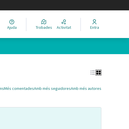
legir el idioma
Ajuda
Trobades
Activitat
Entra
Leaflet
|
©
HERE maps
 com a punts al mapa. L'element es pot fer servir amb un lector 
ns
Més comentades
Amb més seguidores
Amb més autores