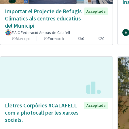
In
Importar el Projecte de Refugis
Acceptada
Climatics als centres educatius
del Municipi
F.A.C Federació Ampas de Calafell
Municipi
Formació
0
0
Lletres Corpòries #CALAFELL
Acceptada
com a photocall per les xarxes
socials.