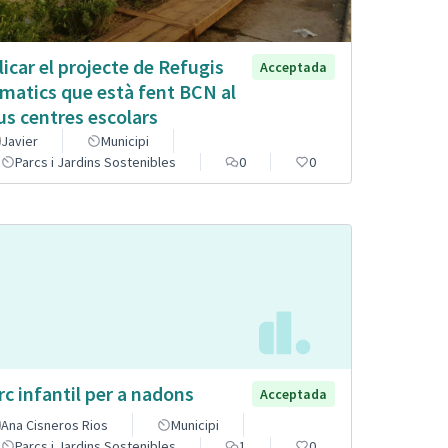
licar el projecte de Refugis
Acceptada
imatics que està fent BCN al
us centres escolars
Javier
Municipi
Parcs i Jardins Sostenibles
0
0
rc infantil per a nadons
Acceptada
Ana Cisneros Rios
Municipi
Parcs i Jardins Sostenibles
1
0