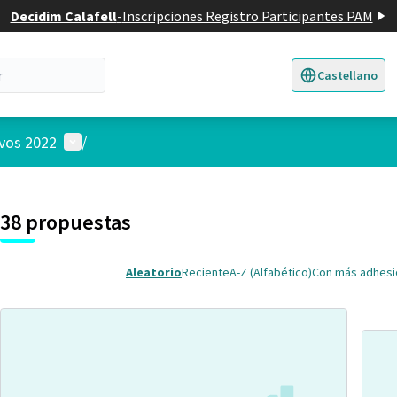
Decidim Calafell
-
Inscripciones Registro Participantes PAM
Castellano
Triar la llengua
E
Menú de usuario
ivos 2022
/
 el mapa
nte elemento es un mapa que presenta los componentes de esta pág
38 propuestas
Aleatorio
Reciente
A-Z (Alfabético)
Con más adhes