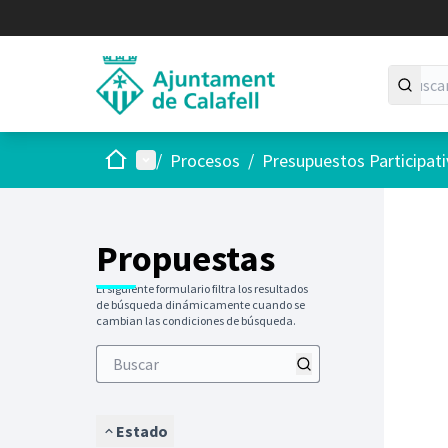
Inicio
Menú principal
/
Procesos
/
Presupuestos Participat
Saltar
El siguie
+
−
Propuestas
El siguiente formulario filtra los resultados
de búsqueda dinámicamente cuando se
cambian las condiciones de búsqueda.
Estado