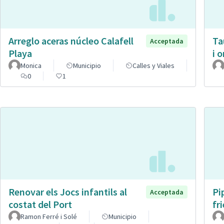
Arreglo aceras núcleo Calafell
Ta
Acceptada
Playa
i 
Monica
Municipio
Calles y Viales
0
1
Renovar els Jocs infantils al
Pi
Acceptada
costat del Port
fr
Ramon Ferré i Solé
Municipio