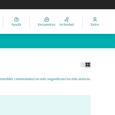
legir el idioma
Ayuda
Encuentros
Actividad
Entra
Leaflet
|
©
HERE maps
ina como puntos en el mapa. El elemento se puede utilizar con un 
iones
Más comentadas
Con más seguidoras
Con más autoras