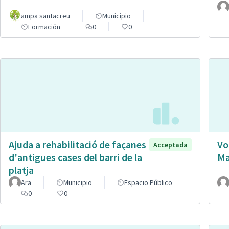
ampa santacreu
Municipio
Formación
0
0
Ajuda a rehabilitació de façanes
Vo
Acceptada
d'antigues cases del barri de la
Ma
platja
Ara
Municipio
Espacio Público
0
0