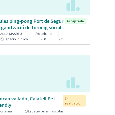
ules ping-pong Port de Segur
Acceptada
organització de torneig social
ANNA MASDEU
Municipio
Espacio Público
0
1
pican vallado, Calafell Pet
En
evaluación
iendly
Cristina
Espacio para mascotas