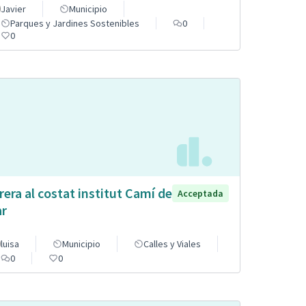
Javier
Municipio
Parques y Jardines Sostenibles
0
0
rera al costat institut Camí de
Acceptada
r
luisa
Municipio
Calles y Viales
0
0