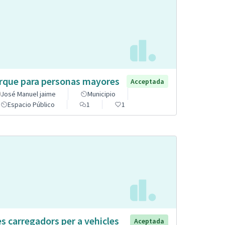
rque para personas mayores
Acceptada
José Manuel jaime
Municipio
Espacio Público
1
1
s carregadors per a vehicles
Aceptada