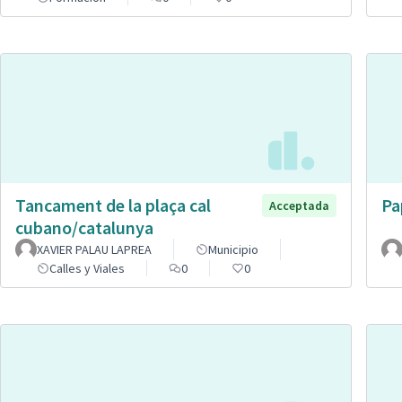
Tancament de la plaça cal
Pa
Acceptada
cubano/catalunya
XAVIER PALAU LAPREA
Municipio
Calles y Viales
0
0