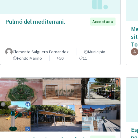
Pulmó del mediterrani.
Acceptada
Me
si
To
Clemente Salguero Fernandez
Municipio
Fondo Marino
0
11
Es
pe