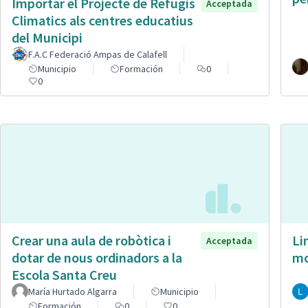
Importar el Projecte de Refugis
Acceptada
Climatics als centres educatius
del Municipi
F.A.C Federació Ampas de Calafell
Municipio
Formación
0
0
Crear una aula de robòtica i
Li
Acceptada
dotar de nous ordinadors a la
mo
Escola Santa Creu
María Hurtado Algarra
Municipio
Formación
0
0