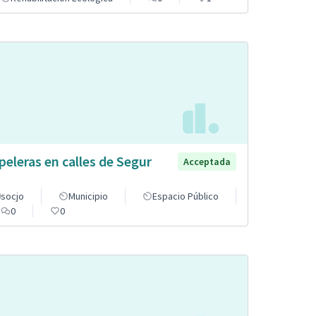
peleras en calles de Segur
Acceptada
socjo
Municipio
Espacio Público
0
0