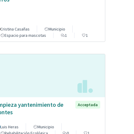
Cristina Casañas
Municipio
Espacio para mascotas
1
1
mpieza yantenimiento de
Acceptada
ntes
Luis Heras
Municipio
Rehabilitación Ecológica
0
1