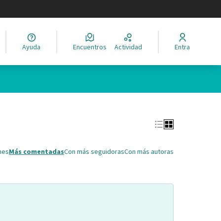
legir el idioma
Ayuda
Encuentros
Actividad
Entra
Leaflet
|
©
HERE maps
ina como puntos en el mapa. El elemento se puede utilizar con un 
nes
Más comentadas
Con más seguidoras
Con más autoras