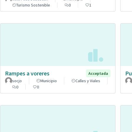
Turismo Sostenible
0
1
Rampes a voreres
Pu
Acceptada
socjo
Municipio
Calles y Viales
0
0