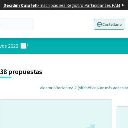
Decidim Calafell
-
Inscripciones Registro Participantes PAM
Castellano
Triar la llengua
E
Menú de usuario
ivos 2022
/
 el mapa
nte elemento es un mapa que presenta los componentes de esta pág
38 propuestas
Aleatorio
Reciente
A-Z (Alfabético)
Con más adhesio