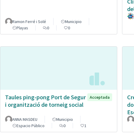
Cl
de
Ramon Ferré i Solé
Municipio
Playas
0
0
Taules ping-pong Port de Segur
Cr
Acceptada
i organització de torneig social
do
Es
ANNA MASDEU
Municipio
Espacio Público
0
1