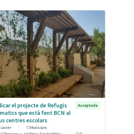
licar el projecte de Refugis
Acceptada
imatics que està fent BCN al
us centres escolars
Javier
Municipio
Parques y Jardines Sostenibles
0