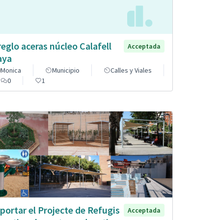
reglo aceras núcleo Calafell
Acceptada
aya
Monica
Municipio
Calles y Viales
0
1
portar el Projecte de Refugis
Acceptada