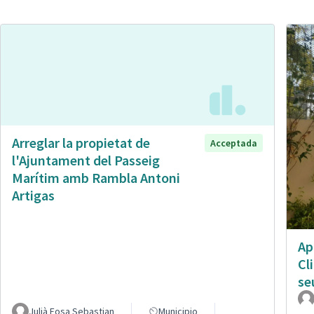
Arreglar la propietat de
Acceptada
l'Ajuntament del Passeig
Marítim amb Rambla Antoni
Artigas
Ap
Cl
se
Julià Fosa Sebastian
Municipio