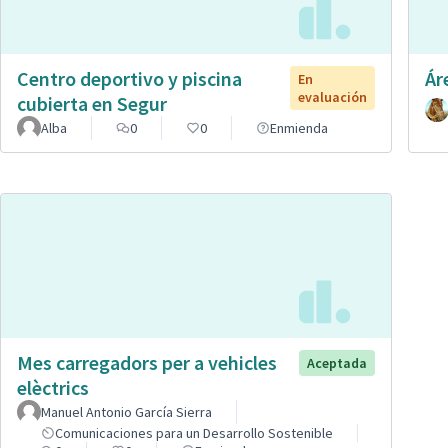
Centro deportivo y piscina
Ár
En
evaluación
cubierta en Segur
Alba
0
0
Enmienda
Mes carregadors per a vehicles
Aceptada
elèctrics
Manuel Antonio García Sierra
Comunicaciones para un Desarrollo Sostenible