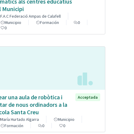
imatics als centres educatius
l Municipi
F.A.C Federació Ampas de Calafell
Municipio
Formación
0
0
ear una aula de robòtica i
Acceptada
tar de nous ordinadors a la
cola Santa Creu
María Hurtado Algarra
Municipio
Formación
0
0