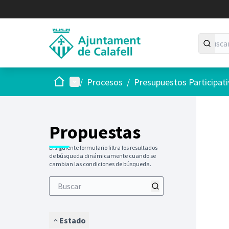
Inicio
Menú principal
/
Procesos
/
Presupuestos Participat
Saltar
El siguie
+
−
Propuestas
El siguiente formulario filtra los resultados
de búsqueda dinámicamente cuando se
cambian las condiciones de búsqueda.
Estado