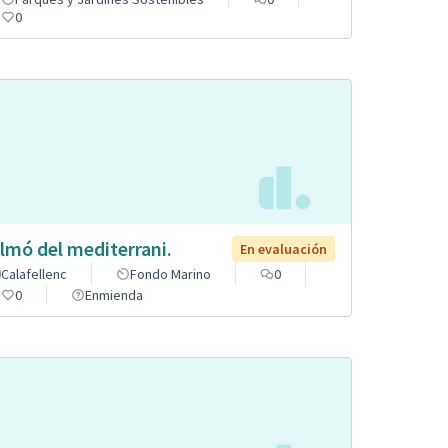
0
lmó del mediterrani.
En evaluación
Calafellenc
Fondo Marino
0
0
Enmienda