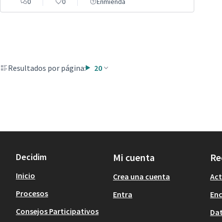
0
0
Enmienda
Resultados por página:
20
Decidim
Mi cuenta
Re
Inicio
Crea una cuenta
Act
Procesos
Entra
En
Consejos Participativos
Dat