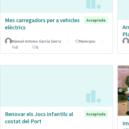
Mes carregadors per a vehicles
Acceptada
Ar
elèctrics
Pl
Manuel Antonio García Sierra
Municipio
0
0
Renovar els Jocs infantils al
Acceptada
costat del Port
Im