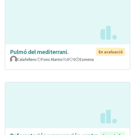
Pulmó del mediterrani.
En avaluació
Calafellenc
Fons Marins
0
0
Esmena