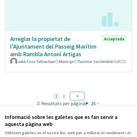
Arreglar la propietat de
Acceptada
l'Ajuntament del Passeig Marítim
amb Rambla Antoni Artigas
Julià Fosa Sebastian
Municipi
Turisme Sostenible
0
1
1
2
Resultats per pàgina:
25
Informació sobre les galetes que es fan servir a
aquesta pàgina web
Utilitzem galetes en el nostre lloc web per a millorar el rendiment i el
Termes i condicions d'ús