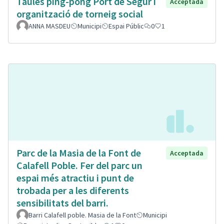
Taules ping-pong Port de Segur i
Acceptada
organització de torneig social
ANNA MASDEU
Municipi
Espai Públic
0
1
Parc de la Masia de la Font de
Acceptada
Calafell Poble. Fer del parc un
espai més atractiu i punt de
trobada per a les diferents
sensibilitats del barri.
Barri Calafell poble. Masia de la Font
Municipi