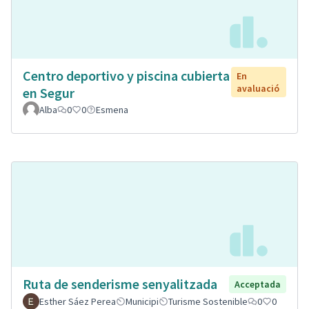
Centro deportivo y piscina cubierta
En
avaluació
en Segur
Alba
0
0
Esmena
Ruta de senderisme senyalitzada
Acceptada
Esther Sáez Perea
Municipi
Turisme Sostenible
0
0