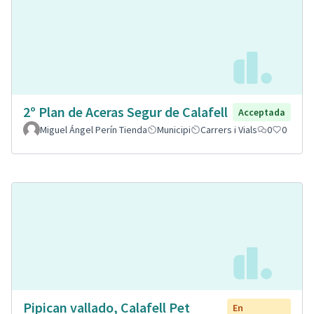
2º Plan de Aceras Segur de Calafell
Acceptada
Miguel Ángel Perín Tienda
Municipi
Carrers i Vials
0
0
Pipican vallado, Calafell Pet
En