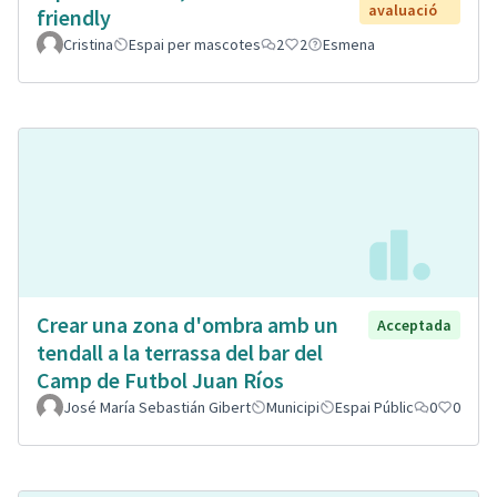
avaluació
friendly
Cristina
Espai per mascotes
2
2
Esmena
Crear una zona d'ombra amb un
Acceptada
tendall a la terrassa del bar del
Camp de Futbol Juan Ríos
José María Sebastián Gibert
Municipi
Espai Públic
0
0