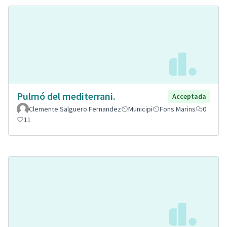
Pulmó del mediterrani.
Acceptada
Clemente Salguero Fernandez
Municipi
Fons Marins
0
11