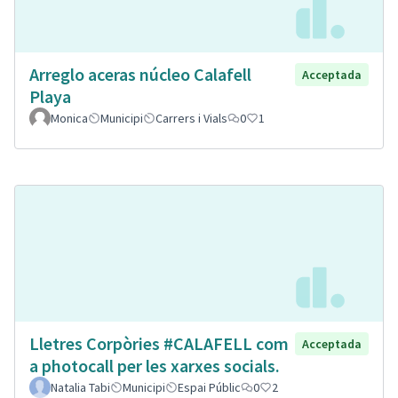
Arreglo aceras núcleo Calafell
Acceptada
Playa
Monica
Municipi
Carrers i Vials
0
1
Lletres Corpòries #CALAFELL com
Acceptada
a photocall per les xarxes socials.
Natalia Tabi
Municipi
Espai Públic
0
2