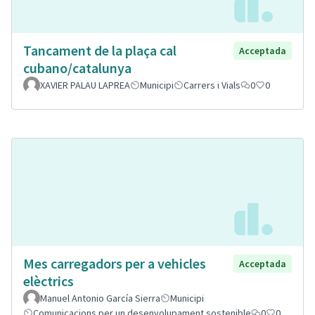
Tancament de la plaça cal
Acceptada
cubano/catalunya
XAVIER PALAU LAPREA
Municipi
Carrers i Vials
0
0
Mes carregadors per a vehicles
Acceptada
elèctrics
Manuel Antonio García Sierra
Municipi
Comunicacions per un desenvolupament sostenible
0
0