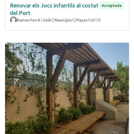
Renovar els Jocs infantils al costat
Acceptada
del Port
Ramon Ferré i Solé
Municipio
Playas
0
0