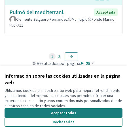
Pulmó del mediterrani.
Acceptada
Clemente Salguero Fernandez
Municipio
Fondo Marino
0
11
1
2
Resultados por página:
25
Información sobre las cookies utilizadas en la página
web
Utilizamos cookies en nuestro sitio web para mejorar el rendimiento
Términos y condiciones de uso
y el contenido del mismo. Las cookies nos permiten ofrecer una
Configuración de cookies
experiencia de usuario y unos contenidos más personalizados desde
Decidim Calafell en X
Decidim Calafell en Facebook
Decidim Calafell en YouTube
Decidim Calafell en GitHub
nuestros canales de redes sociales.
(Enlace externo)
(Enlace externo)
(Enlace externo)
(Enlace externo)
Aceptar todas
Rechazarlas