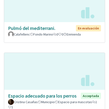
Pulmó del mediterrani.
En evaluación
Calafellenc
Fondo Marino
0
0
Enmienda
Espacio adecuado para los perros
Acceptada
Cristina Casañas
Municipio
Espacio para mascotas
1
1