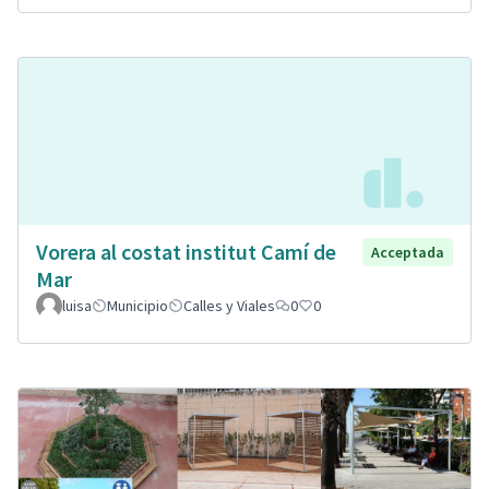
Vorera al costat institut Camí de
Acceptada
Mar
luisa
Municipio
Calles y Viales
0
0