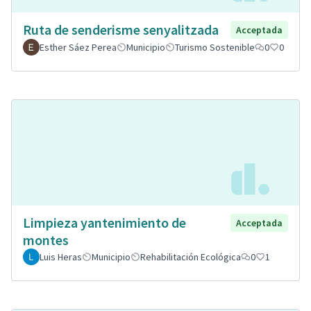
Ruta de senderisme senyalitzada
Acceptada
Esther Sáez Perea
Municipio
Turismo Sostenible
0
0
Limpieza yantenimiento de
Acceptada
montes
Luis Heras
Municipio
Rehabilitación Ecológica
0
1