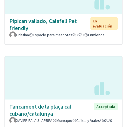
Pipican vallado, Calafell Pet
En
evaluación
friendly
Cristina
Espacio para mascotas
2
2
Enmienda
Tancament de la plaça cal
Acceptada
cubano/catalunya
XAVIER PALAU LAPREA
Municipio
Calles y Viales
0
0