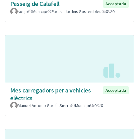
Passeig de Calafell
Acceptada
socjo
Municipi
Parcs i Jardins Sostenibles
0
0
Mes carregadors per a vehicles
Acceptada
elèctrics
Manuel Antonio García Sierra
Municipi
0
0