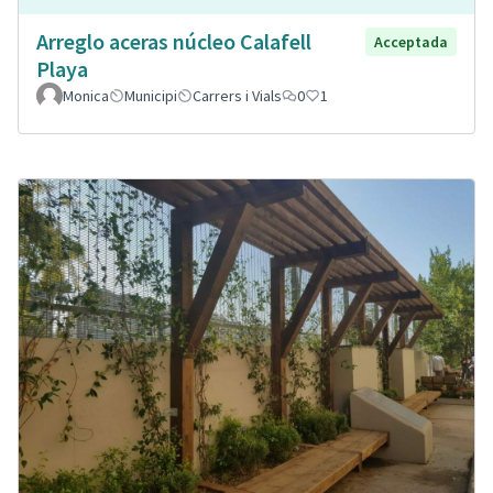
Arreglo aceras núcleo Calafell
Acceptada
Playa
Monica
Municipi
Carrers i Vials
0
1