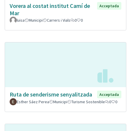
Vorera al costat institut Camí de
Acceptada
Mar
luisa
Municipi
Carrers i Vials
0
0
Ruta de senderisme senyalitzada
Acceptada
Esther Sáez Perea
Municipi
Turisme Sostenible
0
0