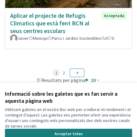
Aplicar el projecte de Refugis
Acceptada
Climatics que està fent BCN al
seus centres escolars
Javier
Municipi
Parcs i Jardins Sostenibles
0
0
1
2
Resultats per pàgina:
20
Informació sobre les galetes que es fan servir a
aquesta pàgina web
Utilitzem galetes en el nostre lloc web per a millorar el rendiment i el
Termes i condicions d'ús
contingut d'aquest. Les galetes ens permeten oferir una experiència
Configuració de les galetes
d'usuari i uns continguts més personalitzats des dels nostres canals
Decidim Calafell a X
Decidim Calafell a Facebook
Decidim Calafell a YouTube
Decidim Calafell a GitHub
de xarxes socials.
(Enllaç extern)
(Enllaç extern)
(Enllaç extern)
(Enllaç extern)
Acceptar totes