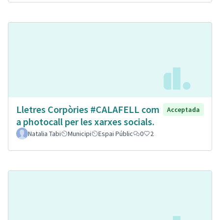
Lletres Corpòries #CALAFELL com
Acceptada
a photocall per les xarxes socials.
Natalia Tabi
Municipi
Espai Públic
0
2