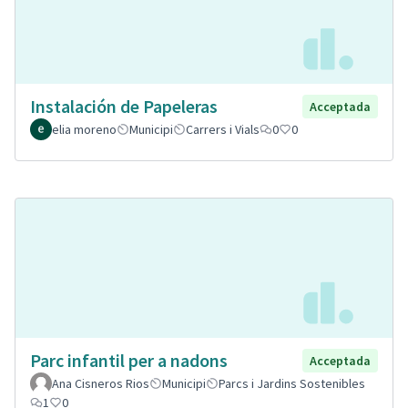
Instalación de Papeleras
Acceptada
elia moreno
Municipi
Carrers i Vials
0
0
Parc infantil per a nadons
Acceptada
Ana Cisneros Rios
Municipi
Parcs i Jardins Sostenibles
1
0