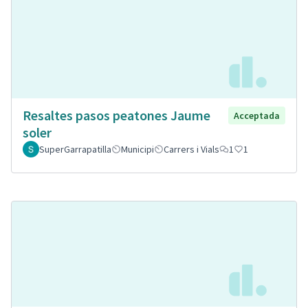
Resaltes pasos peatones Jaume
Acceptada
soler
SuperGarrapatilla
Municipi
Carrers i Vials
1
1