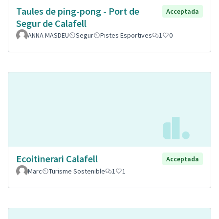
Taules de ping-pong - Port de
Acceptada
Segur de Calafell
ANNA MASDEU
Segur
Pistes Esportives
1
0
Ecoitinerari Calafell
Acceptada
Marc
Turisme Sostenible
1
1