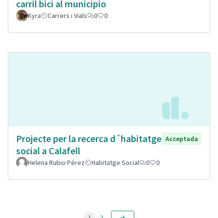
carril bici al municipio
Kyra
Carrers i Vials
0
0
Projecte per la recerca d´habitatge
Acceptada
social a Calafell
Helena Rubio Pérez
Habitatge Social
0
0
1
2