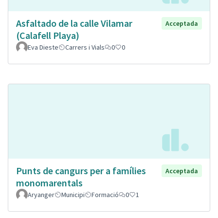
Asfaltado de la calle Vilamar
Acceptada
(Calafell Playa)
Eva Dieste
Carrers i Vials
0
0
Punts de cangurs per a famílies
Acceptada
monomarentals
Aryanger
Municipi
Formació
0
1