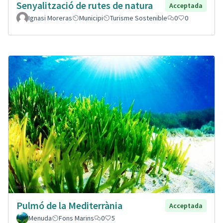
Senyalització de rutes de natura
Acceptada
Ignasi Moreras
Municipi
Turisme Sostenible
0
0
Pulmó de la Mediterrània
Acceptada
Menuda
Fons Marins
0
5