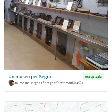
Un museu per Segur
Acceptada
Jaume De Bargas Fàbregas
Patrimoni
4
4