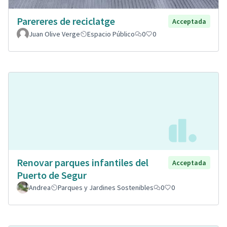
Parereres de reciclatge
Acceptada
Juan Olive Verge
Espacio Público
0
0
Renovar parques infantiles del
Acceptada
Puerto de Segur
Andrea
Parques y Jardines Sostenibles
0
0