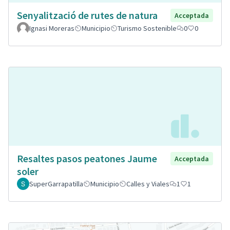
Senyalització de rutes de natura
Acceptada
Ignasi Moreras
Municipio
Turismo Sostenible
0
0
Resaltes pasos peatones Jaume
Acceptada
soler
SuperGarrapatilla
Municipio
Calles y Viales
1
1