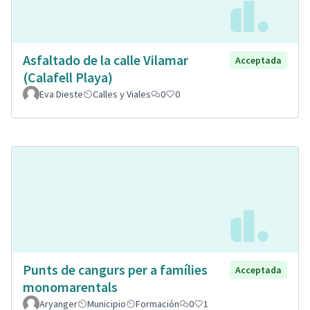
Asfaltado de la calle Vilamar
Acceptada
(Calafell Playa)
Eva Dieste
Calles y Viales
0
0
Punts de cangurs per a famílies
Acceptada
monomarentals
Aryanger
Municipio
Formación
0
1