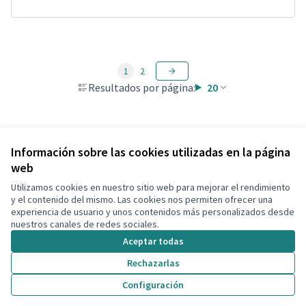
1
2
Resultados por página:
20
Ver todas las propuestas retiradas
Información sobre las cookies utilizadas en la página
web
Utilizamos cookies en nuestro sitio web para mejorar el rendimiento
Términos y condiciones de uso
y el contenido del mismo. Las cookies nos permiten ofrecer una
Configuración de cookies
experiencia de usuario y unos contenidos más personalizados desde
Decidim Calafell en X
Decidim Calafell en Facebook
Decidim Calafell en YouTube
Decidim Calafell en GitHub
nuestros canales de redes sociales.
(Enlace externo)
(Enlace externo)
(Enlace externo)
(Enlace externo)
Aceptar todas
Rechazarlas
Con licenci
(Enlace exte
Configuración
(Enlace externo)
Web creada con
software libre
.
(Enlace externo)