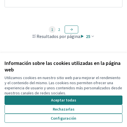
1
2
Resultados por página:
25
Ver todas las propuestas retiradas
Información sobre las cookies utilizadas en la página
web
Utilizamos cookies en nuestro sitio web para mejorar el rendimiento
Términos y condiciones de uso
y el contenido del mismo. Las cookies nos permiten ofrecer una
Configuración de cookies
experiencia de usuario y unos contenidos más personalizados desde
Decidim Calafell en X
Decidim Calafell en Facebook
Decidim Calafell en YouTube
Decidim Calafell en GitHub
nuestros canales de redes sociales.
(Enlace externo)
(Enlace externo)
(Enlace externo)
(Enlace externo)
Aceptar todas
Rechazarlas
Con licenci
(Enlace exte
Configuración
(Enlace externo)
Web creada con
software libre
.
(Enlace externo)