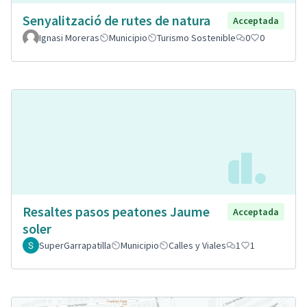
Senyalització de rutes de natura
Acceptada
Ignasi Moreras
Municipio
Turismo Sostenible
0
0
Resaltes pasos peatones Jaume
Acceptada
soler
SuperGarrapatilla
Municipio
Calles y Viales
1
1