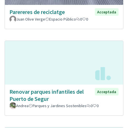
Parereres de reciclatge
Acceptada
Juan Olive Verge
Espacio Público
0
0
Renovar parques infantiles del
Acceptada
Puerto de Segur
Andrea
Parques y Jardines Sostenibles
0
0