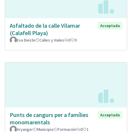
Asfaltado de la calle Vilamar
Acceptada
(Calafell Playa)
Eva Dieste
Calles y Viales
0
0
Punts de cangurs per a famílies
Acceptada
monomarentals
Aryanger
Municipio
Formación
0
1