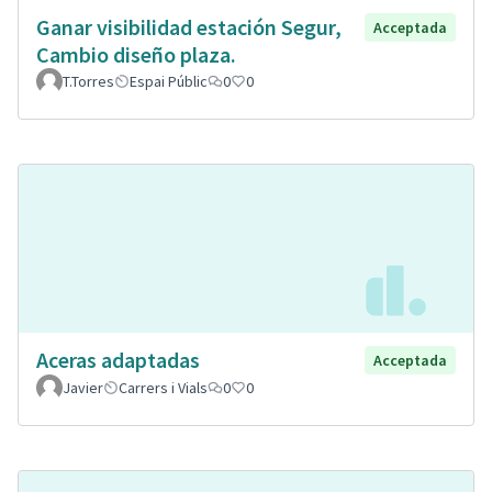
Ganar visibilidad estación Segur,
Acceptada
Cambio diseño plaza.
T.Torres
Espai Públic
0
0
Aceras adaptadas
Acceptada
Javier
Carrers i Vials
0
0