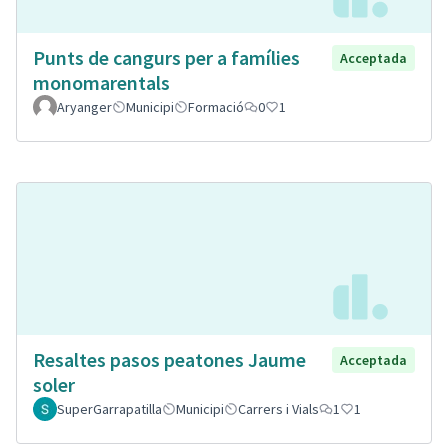
Punts de cangurs per a famílies
Acceptada
monomarentals
Aryanger
Municipi
Formació
0
1
Resaltes pasos peatones Jaume
Acceptada
soler
SuperGarrapatilla
Municipi
Carrers i Vials
1
1