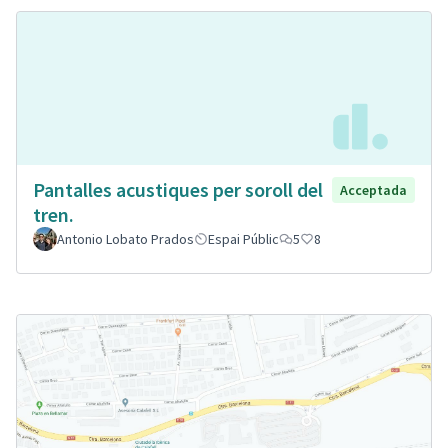
Pantalles acustiques per soroll del
Acceptada
tren.
Antonio Lobato Prados
Espai Públic
5
8