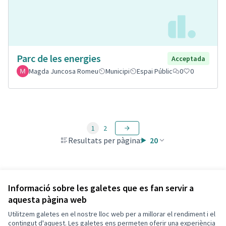
Parc de les energies
Acceptada
Magda Juncosa Romeu
Municipi
Espai Públic
0
0
1
2
Resultats per pàgina:
20
Veure totes les propostes retirades
Informació sobre les galetes que es fan servir a
aquesta pàgina web
Utilitzem galetes en el nostre lloc web per a millorar el rendiment i el
Termes i condicions d'ús
contingut d'aquest. Les galetes ens permeten oferir una experiència
Configuració de les galetes