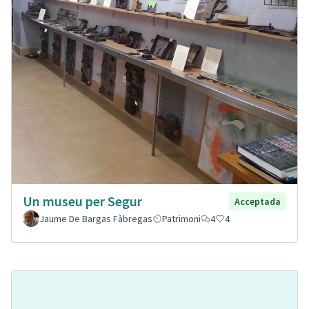
Un museu per Segur
Acceptada
Jaume De Bargas Fàbregas
Patrimoni
4
4