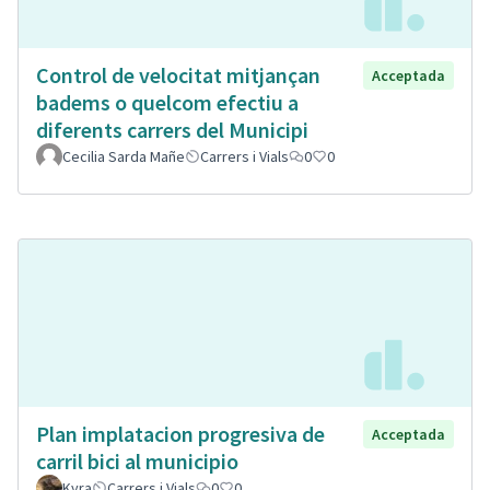
Control de velocitat mitjançan
Acceptada
badems o quelcom efectiu a
diferents carrers del Municipi
Cecilia Sarda Mañe
Carrers i Vials
0
0
Plan implatacion progresiva de
Acceptada
carril bici al municipio
Kyra
Carrers i Vials
0
0