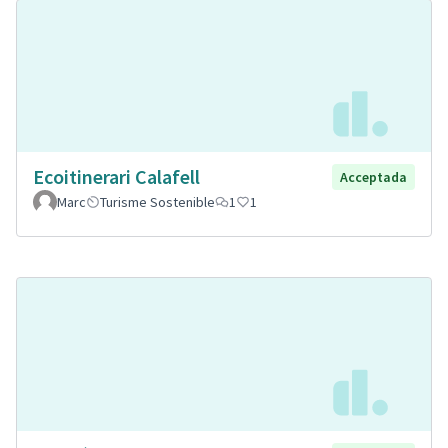
Ecoitinerari Calafell
Acceptada
Marc
Turisme Sostenible
1
1