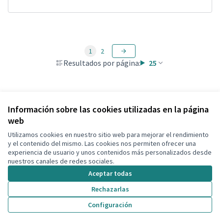
1
2
Resultados por página:
25
Ver todas las propuestas retiradas
Información sobre las cookies utilizadas en la página
web
Utilizamos cookies en nuestro sitio web para mejorar el rendimiento
Términos y condiciones de uso
y el contenido del mismo. Las cookies nos permiten ofrecer una
Configuración de cookies
experiencia de usuario y unos contenidos más personalizados desde
Decidim Calafell en X
Decidim Calafell en Facebook
Decidim Calafell en YouTube
Decidim Calafell en GitHub
nuestros canales de redes sociales.
(Enlace externo)
(Enlace externo)
(Enlace externo)
(Enlace externo)
Aceptar todas
Rechazarlas
Con licenci
(Enlace exte
Configuración
(Enlace externo)
Web creada con
software libre
.
(Enlace externo)