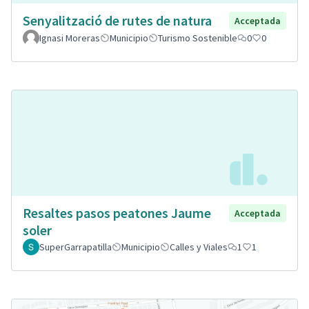
Senyalització de rutes de natura
Acceptada
Ignasi Moreras
Municipio
Turismo Sostenible
0
0
Resaltes pasos peatones Jaume
Acceptada
soler
SuperGarrapatilla
Municipio
Calles y Viales
1
1