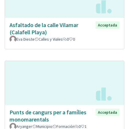
Asfaltado de la calle Vilamar
Acceptada
(Calafell Playa)
Eva Dieste
Calles y Viales
0
0
Punts de cangurs per a famílies
Acceptada
monomarentals
Aryanger
Municipio
Formación
0
1