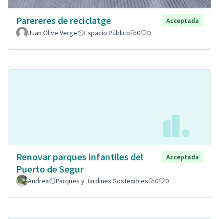
Parereres de reciclatge
Acceptada
Juan Olive Verge
Espacio Público
0
0
Renovar parques infantiles del
Acceptada
Puerto de Segur
Andrea
Parques y Jardines Sostenibles
0
0