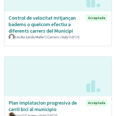
Control de velocitat mitjançan
Acceptada
badems o quelcom efectiu a
diferents carrers del Municipi
Cecilia Sarda Mañe
Carrers i Vials
0
0
Plan implatacion progresiva de
Acceptada
carril bici al municipio
Kyra
Carrers i Vials
0
0