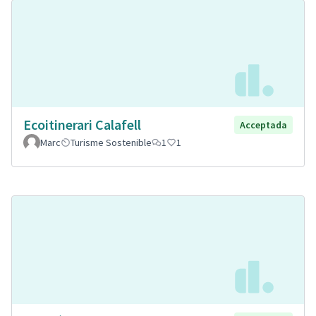
Ecoitinerari Calafell
Acceptada
Marc
Turisme Sostenible
1
1