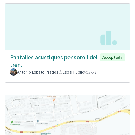
Pantalles acustiques per soroll del
Acceptada
tren.
Antonio Lobato Prados
Espai Públic
5
8