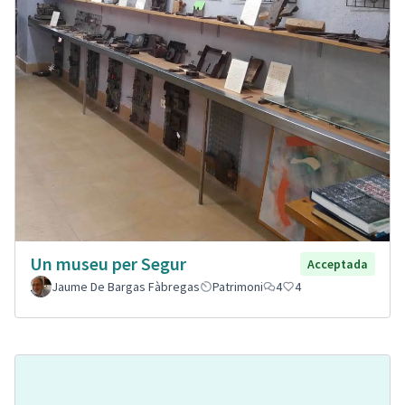
Un museu per Segur
Acceptada
Jaume De Bargas Fàbregas
Patrimoni
4
4