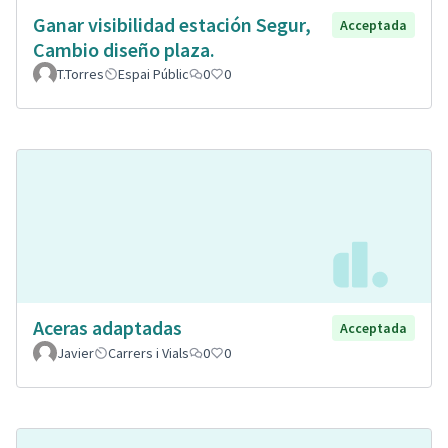
Ganar visibilidad estación Segur,
Acceptada
Cambio diseño plaza.
T.Torres
Espai Públic
0
0
Aceras adaptadas
Acceptada
Javier
Carrers i Vials
0
0