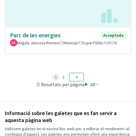
Parc de les energies
Acceptada
Magda Juncosa Romeu
Municipi
Espai Públic
0
0
1
2
Resultats per pàgina:
20
Veure totes les propostes retirades
Informació sobre les galetes que es fan servir a
aquesta pàgina web
Utilitzem galetes en el nostre lloc web per a millorar el rendiment i el
Termes i condicions d'ús
contingut d'aquest. Les galetes ens permeten oferir una experiència
Configuració de les galetes