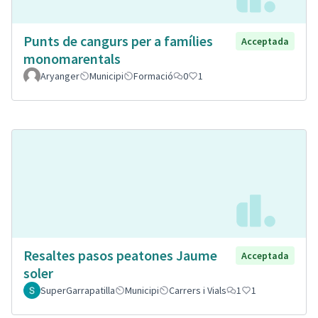
Punts de cangurs per a famílies
Acceptada
monomarentals
Aryanger
Municipi
Formació
0
1
Resaltes pasos peatones Jaume
Acceptada
soler
SuperGarrapatilla
Municipi
Carrers i Vials
1
1