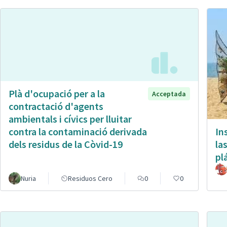
Plà d'ocupació per a la
Acceptada
contractació d'agents
ambientals i cívics per lluitar
In
contra la contaminació derivada
la
dels residus de la Còvid-19
pl
Nuria
Residuos Cero
0
0