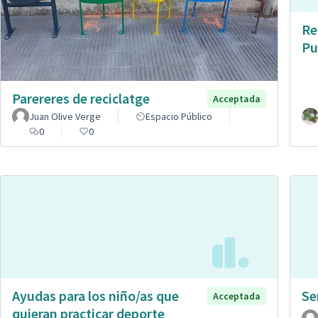
Re
Pu
Parereres de reciclatge
Acceptada
Juan Olive Verge
Espacio Público
0
0
Ayudas para los niño/as que
Se
Acceptada
quieran practicar deporte