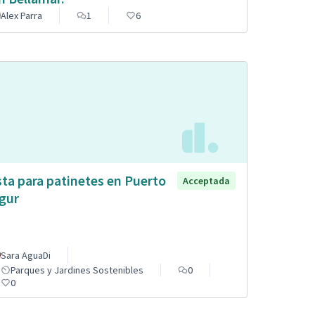
Alex Parra
1
6
sta para patinetes en Puerto
Acceptada
gur
Sara AguaDi
Parques y Jardines Sostenibles
0
0