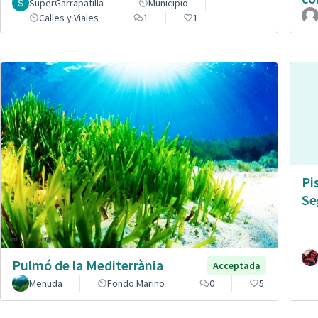
SuperGarrapatilla
Municipio
Calles y Viales
1
1
Pi
Se
Pulmó de la Mediterrània
Acceptada
Menuda
Fondo Marino
0
5