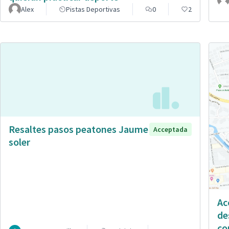
Alex
Pistas Deportivas
0
2
Resaltes pasos peatones Jaume
Acceptada
soler
Ac
de
co