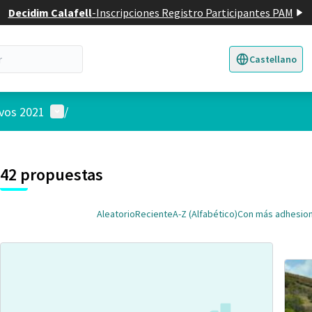
Decidim Calafell
-
Inscripciones Registro Participantes PAM
Castellano
Triar la llengua
E
Menú de usuario
ivos 2021
/
 el mapa
3
nte elemento es un mapa que presenta los componentes de esta pág
42 propuestas
Aleatorio
Reciente
A-Z (Alfabético)
Con más adhesio