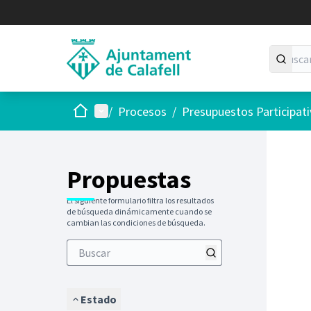
Inicio
Menú principal
/
Procesos
/
Presupuestos Participat
Saltar
El siguie
+
−
Propuestas
El siguiente formulario filtra los resultados
de búsqueda dinámicamente cuando se
cambian las condiciones de búsqueda.
Estado