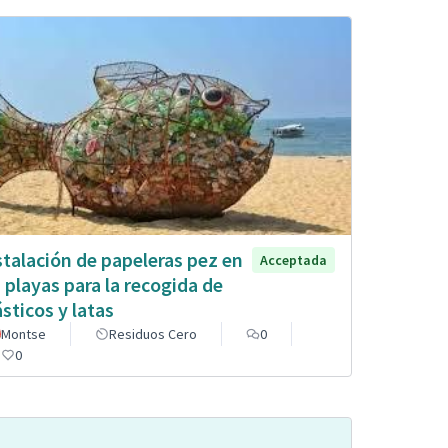
stalación de papeleras pez en
Acceptada
s playas para la recogida de
ásticos y latas
Montse
Residuos Cero
0
0