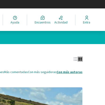
legir el idioma
Ayuda
Encuentros
Actividad
Entra
Leaflet
|
©
HERE maps
ina como puntos en el mapa. El elemento se puede utilizar con un 
nes
Más comentadas
Con más seguidoras
Con más autoras