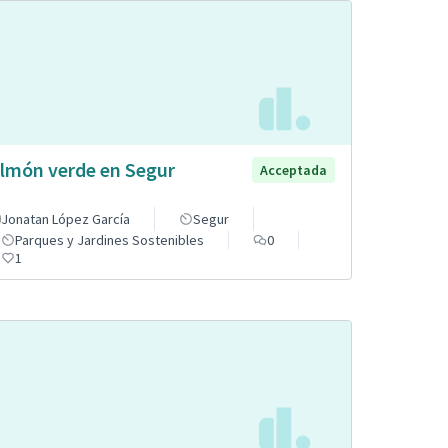
lmón verde en Segur
Acceptada
Jonatan López García
Segur
Parques y Jardines Sostenibles
0
1