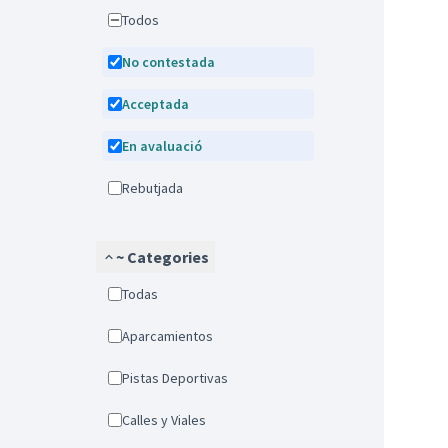
Todos
No contestada
Acceptada
En avaluació
Rebutjada
~ Categories
Todas
Aparcamientos
Pistas Deportivas
Calles y Viales