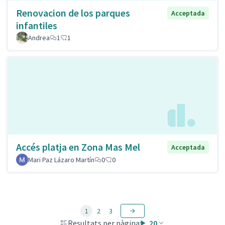
Renovacion de los parques
Acceptada
infantiles
Andrea
1
1
Accés platja en Zona Mas Mel
Acceptada
Mari Paz Lázaro Martín
0
0
1
2
3
Resultats per pàgina:
20