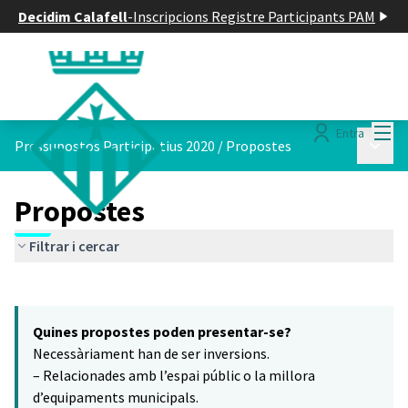
Decidim Calafell
-
Inscripcions Registre Participants PAM
Menú
Entra
Menú p
Pressupostos Participatius 2020
/
Propostes
Propostes
Filtrar i cercar
Saltar el mapa
Leaflet
|
©
HERE maps
5
El següent element és un mapa que presenta els components d'aq
+
Quines propostes poden presentar-se?
−
Necessàriament han de ser inversions.
– Relacionades amb l’espai públic o la millora
d’equipaments municipals.