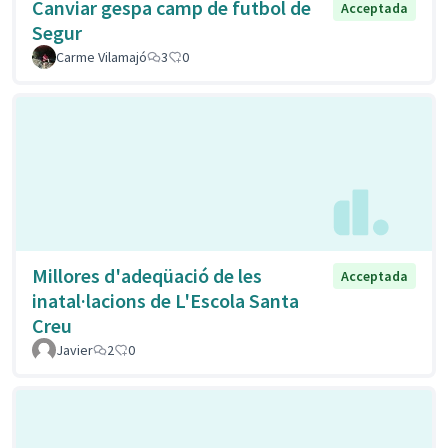
Canviar gespa camp de futbol de
Acceptada
Segur
Carme Vilamajó
3
0
Millores d'adeqüació de les
Acceptada
inatal·lacions de L'Escola Santa
Creu
Javier
2
0