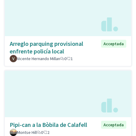
Arreglo parquing provisional
Acceptada
enfrente policía local
Vicente Hernando Millan
0
1
Pipi-can a la Bòbila de Calafell
Acceptada
Montse Hill
0
2