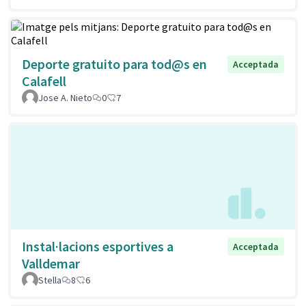
Deporte gratuito para tod@s en
Acceptada
Calafell
Jose A. Nieto
0
7
Instal·lacions esportives a
Acceptada
Valldemar
Stella
8
6