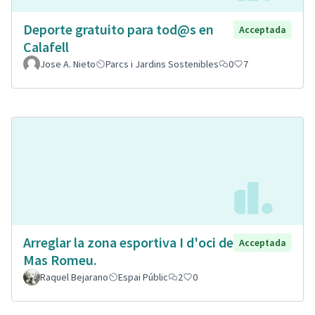
Deporte gratuito para tod@s en
Acceptada
Calafell
Jose A. Nieto
Parcs i Jardins Sostenibles
0
7
Arreglar la zona esportiva I d'oci de
Acceptada
Mas Romeu.
Raquel Bejarano
Espai Públic
2
0