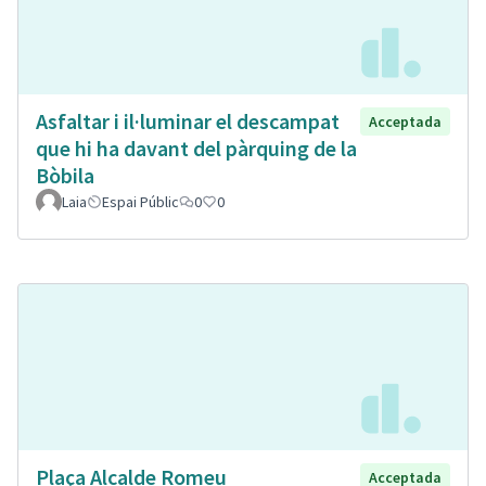
Asfaltar i il·luminar el descampat
Acceptada
que hi ha davant del pàrquing de la
Bòbila
Laia
Espai Públic
0
0
Plaça Alcalde Romeu
Acceptada