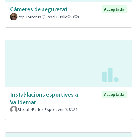
Càmeres de seguretat
Acceptada
Pep Torrents
Espai Públic
0
0
Instal·lacions esportives a
Acceptada
Valldemar
Stella
Pistes Esportives
8
4