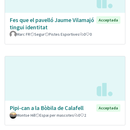
Fes que el pavelló Jaume Vilamajó
Acceptada
tingui identitat
Marc FR
Segur
Pistes Esportives
0
0
Pipi-can a la Bòbila de Calafell
Acceptada
Montse Hill
Espai per mascotes
0
2