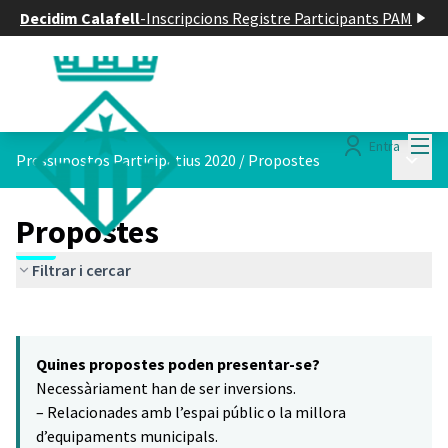
Decidim Calafell
-
Inscripcions Registre Participants PAM
Menú
Entra
Menú p
Pressupostos Participatius 2020
/
Propostes
Propostes
Filtrar i cercar
Saltar el mapa
Leaflet
|
©
HERE maps
14
El següent element és un mapa que presenta els components d'aq
+
Quines propostes poden presentar-se?
−
Necessàriament han de ser inversions.
– Relacionades amb l’espai públic o la millora
d’equipaments municipals.