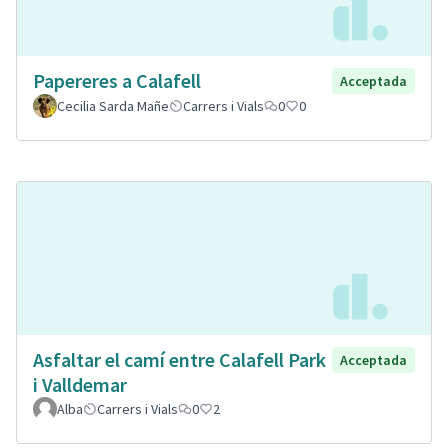
Papereres a Calafell
Acceptada
Cecilia Sarda Mañe
Carrers i Vials
0
0
Asfaltar el camí entre Calafell Park
Acceptada
i Valldemar
Alba
Carrers i Vials
0
2