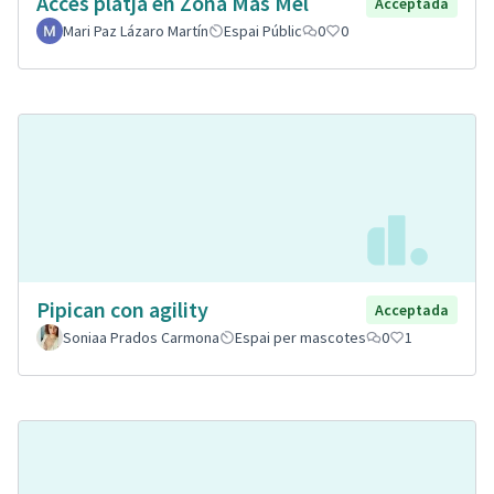
Accés platja en Zona Mas Mel
Acceptada
Mari Paz Lázaro Martín
Espai Públic
0
0
Pipican con agility
Acceptada
Soniaa Prados Carmona
Espai per mascotes
0
1