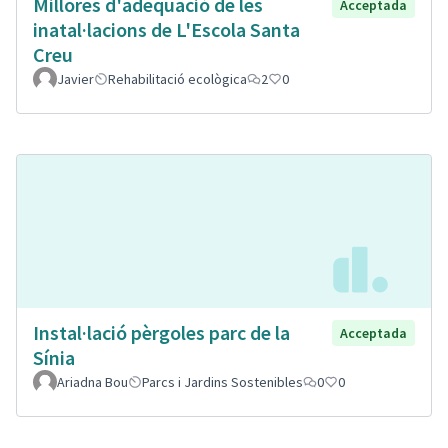
Millores d'adeqüació de les
Acceptada
inatal·lacions de L'Escola Santa
Creu
Javier
Rehabilitació ecològica
2
0
Instal·lació pèrgoles parc de la
Acceptada
Sínia
Ariadna Bou
Parcs i Jardins Sostenibles
0
0