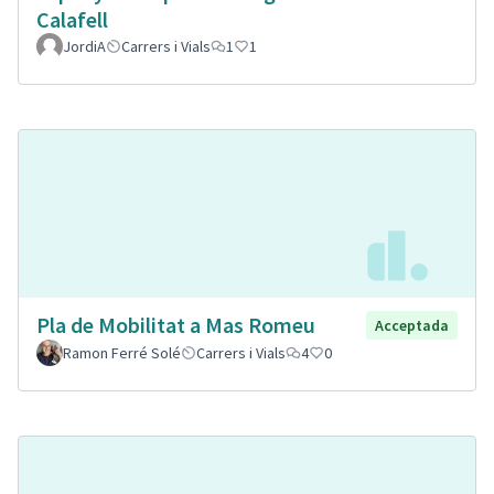
Calafell
JordiA
Carrers i Vials
1
1
Pla de Mobilitat a Mas Romeu
Acceptada
Ramon Ferré Solé
Carrers i Vials
4
0