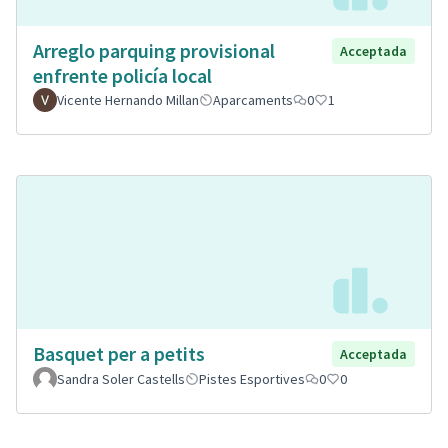
Arreglo parquing provisional
Acceptada
enfrente policía local
Vicente Hernando Millan
Aparcaments
0
1
Basquet per a petits
Acceptada
Sandra Soler Castells
Pistes Esportives
0
0