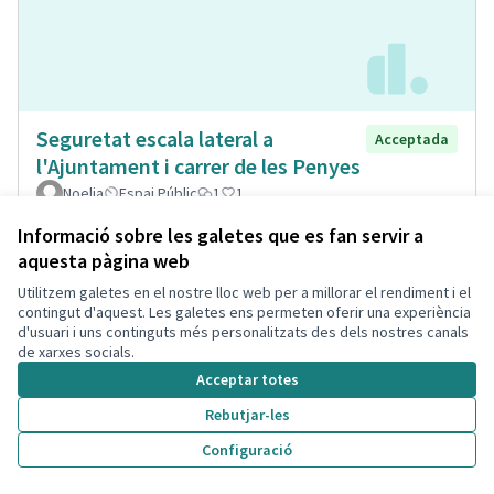
Seguretat escala lateral a
Acceptada
l'Ajuntament i carrer de les Penyes
Noelia
Espai Públic
1
1
Informació sobre les galetes que es fan servir a
aquesta pàgina web
Utilitzem galetes en el nostre lloc web per a millorar el rendiment i el
contingut d'aquest. Les galetes ens permeten oferir una experiència
d'usuari i uns continguts més personalitzats des dels nostres canals
de xarxes socials.
Acceptar totes
Rebutjar-les
Configuració
Museïtzació casa passatge Sant
Acceptada