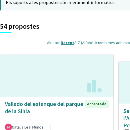
Els suports a les propostes són merament informatius
54 propostes
Aleatori
Recent
A-Z (Alfabètic)
Amb més adhesio
Vallado del estanque del parque
Acceptada
Se
de la Sinia
l'
Pe
Natalia Leal Muñoz