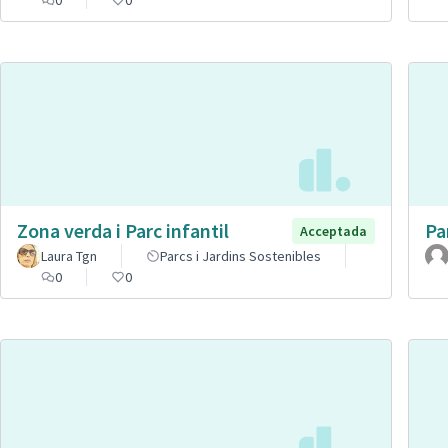
Zona verda i Parc infantil
Pa
Acceptada
Laura Tgn
Parcs i Jardins Sostenibles
0
0