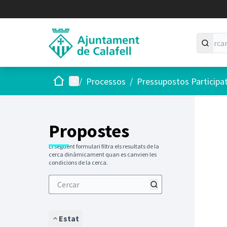
Inici
Menú principal
/
Processos
/
Pressupostos Participa
Saltar
El següen
+
−
Propostes
El següent formulari filtra els resultats de la
cerca dinàmicament quan es canvien les
condicions de la cerca.
Estat