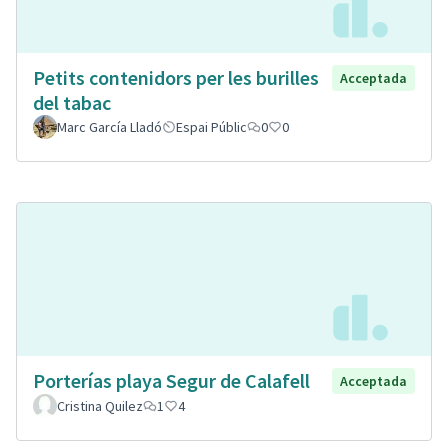
Petits contenidors per les burilles
Acceptada
del tabac
Marc García Lladó
Espai Públic
0
0
Porterías playa Segur de Calafell
Acceptada
Cristina Quilez
1
4