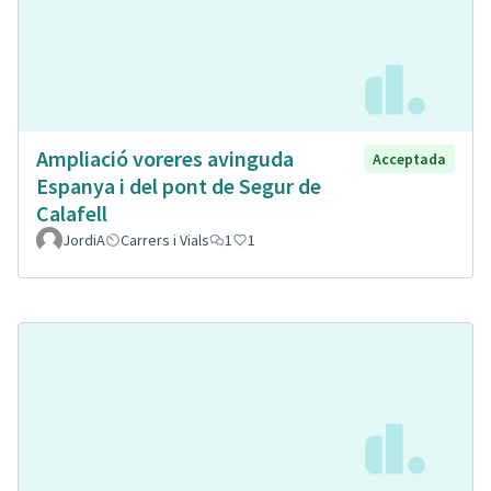
Ampliació voreres avinguda
Acceptada
Espanya i del pont de Segur de
Calafell
JordiA
Carrers i Vials
1
1