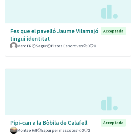
Fes que el pavelló Jaume Vilamajó
Acceptada
tingui identitat
Marc FR
Segur
Pistes Esportives
0
0
Pipi-can a la Bòbila de Calafell
Acceptada
Montse Hill
Espai per mascotes
0
2