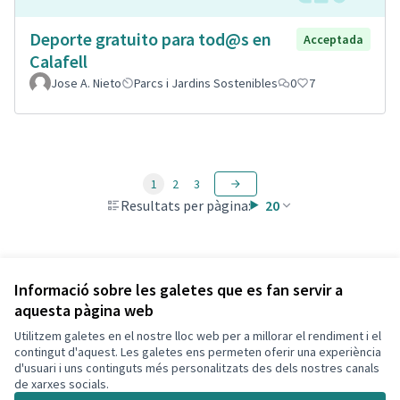
Deporte gratuito para tod@s en
Acceptada
Calafell
Jose A. Nieto
Parcs i Jardins Sostenibles
0
7
1
2
3
Resultats per pàgina:
20
Veure totes les propostes retirades
Informació sobre les galetes que es fan servir a
aquesta pàgina web
Utilitzem galetes en el nostre lloc web per a millorar el rendiment i el
Termes i condicions d'ús
contingut d'aquest. Les galetes ens permeten oferir una experiència
Configuració de les galetes
d'usuari i uns continguts més personalitzats des dels nostres canals
Decidim Calafell a X
Decidim Calafell a Facebook
Decidim Calafell a YouTube
Decidim Calafell a GitHub
de xarxes socials.
(Enllaç extern)
(Enllaç extern)
(Enllaç extern)
(Enllaç extern)