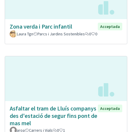
Zona verda i Parc infantil
Acceptada
Laura Tgn
Parcs i Jardins Sostenibles
0
0
Asfaltar el tram de Lluís companys
Acceptada
des d'estació de segur fins pont de
mas mel
aroa
Carrers i Vials
0
1