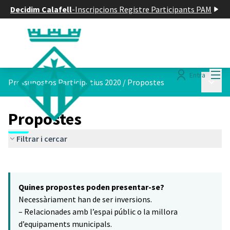
Decidim Calafell
-
Inscripcions Registre Participants PAM
Menú
Entra
Menú p
Pressupostos Participatius 2020
/
Propostes
Propostes
Filtrar i cercar
Saltar el mapa
Leaflet
|
©
HERE maps
5
El següent element és un mapa que presenta els components d'aq
+
Quines propostes poden presentar-se?
−
Necessàriament han de ser inversions.
– Relacionades amb l’espai públic o la millora
d’equipaments municipals.