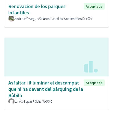
Renovacion de los parques
Acceptada
infantiles
Andrea
Segur
Parcs i Jardins Sostenibles
1
1
Asfaltar i il·luminar el descampat
Acceptada
que hi ha davant del pàrquing de la
Bòbila
Laia
Espai Públic
0
0