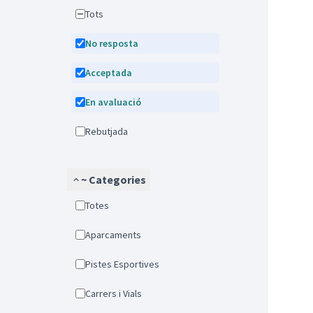
Tots
No resposta
Acceptada
En avaluació
Rebutjada
~ Categories
Totes
Aparcaments
Pistes Esportives
Carrers i Vials