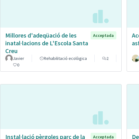
Millores d'adeqüació de les
Ac
Acceptada
inatal·lacions de L'Escola Santa
as
Creu
Javier
Rehabilitació ecològica
2
0
Instal·lació pèrgoles parc de la
De
Acceptada