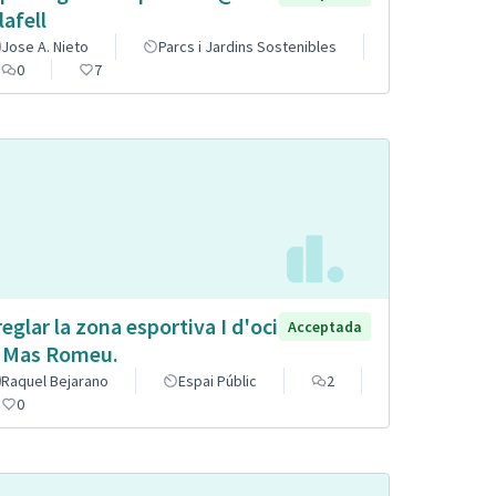
lafell
Jose A. Nieto
Parcs i Jardins Sostenibles
0
7
reglar la zona esportiva I d'oci
Acceptada
 Mas Romeu.
Raquel Bejarano
Espai Públic
2
0