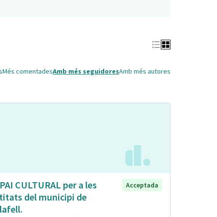
s
Més comentades
Amb més seguidores
Amb més autores
PAI CULTURAL per a les
Acceptada
titats del municipi de
lafell.