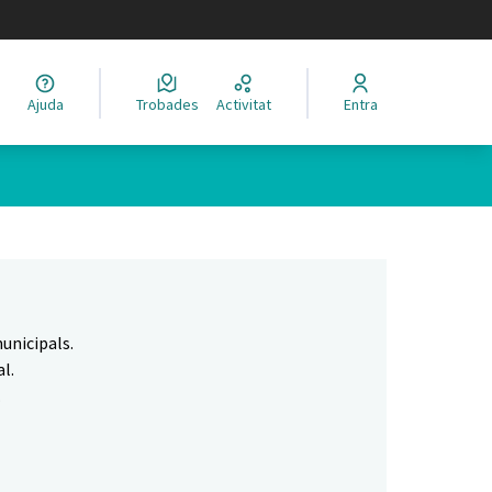
legir el idioma
Ajuda
Trobades
Activitat
Entra
Leaflet
|
©
HERE maps
 com a punts al mapa. L'element es pot fer servir amb un lector 
unicipals.
l.
.