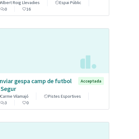
Albert Roig Llevadies
Espai Públic
0
16
nviar gespa camp de futbol
Acceptada
 Segur
Carme Vilamajó
Pistes Esportives
3
0