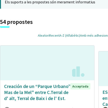
Els suports a les propostes són merament informatius
54 propostes
Aleatori
Recent
A-Z (Alfabètic)
Amb més adhesion
Creación de un “Parque Urbano”
Acceptada
ES
Mas de la Mel" entre C.Terral de
en
d' alt, Terral de Baix i de l' Est.
Ca