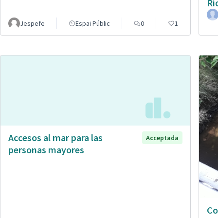
Rí
Jespefe
Espai Públic
0
1
Accesos al mar para las
Acceptada
personas mayores
Co