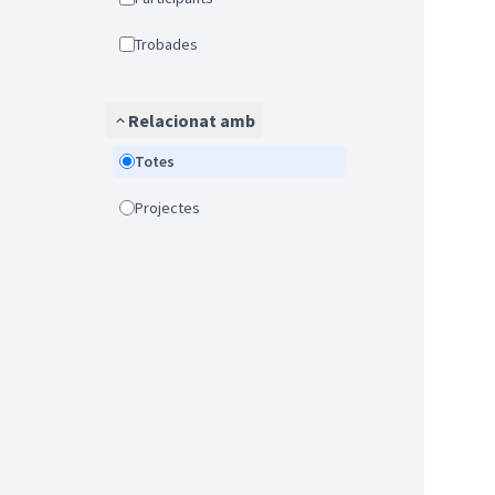
Trobades
Relacionat amb
Totes
Projectes