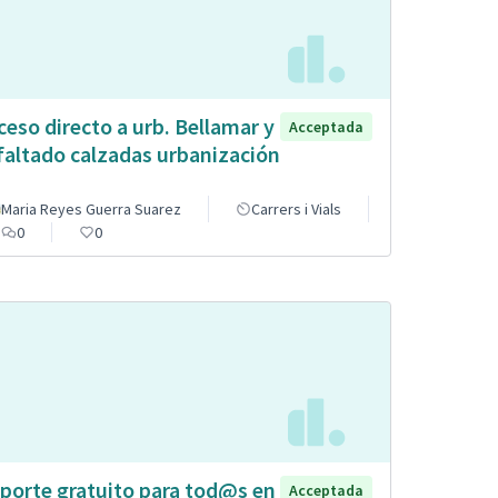
ceso directo a urb. Bellamar y
Acceptada
faltado calzadas urbanización
Maria Reyes Guerra Suarez
Carrers i Vials
0
0
porte gratuito para tod@s en
Acceptada