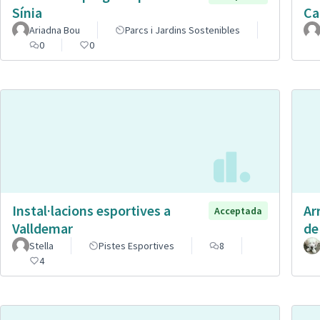
Sínia
Ca
Ariadna Bou
Parcs i Jardins Sostenibles
0
0
Instal·lacions esportives a
Ar
Acceptada
Valldemar
de
Stella
Pistes Esportives
8
4