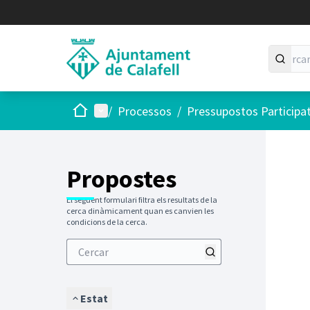
Inici
Menú principal
/
Processos
/
Pressupostos Participa
Saltar
El següen
+
−
Propostes
El següent formulari filtra els resultats de la
cerca dinàmicament quan es canvien les
condicions de la cerca.
Estat