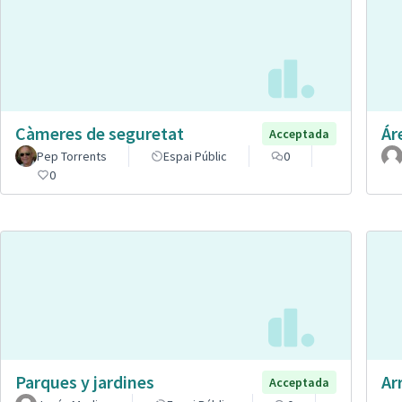
Càmeres de seguretat
Ár
Acceptada
Pep Torrents
Espai Públic
0
0
Parques y jardines
Ar
Acceptada