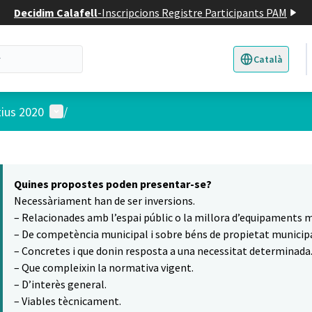
Decidim Calafell
-
Inscripcions Registre Participants PAM
Català
Triar la llengua
E
Menú d'usuari
tius 2020
/
 el mapa
5
t element és un mapa que presenta els components d'aquesta pàgina
Quines propostes poden presentar-se?
Necessàriament han de ser inversions.
– Relacionades amb l’espai públic o la millora d’equipaments m
– De competència municipal i sobre béns de propietat municipa
– Concretes i que donin resposta a una necessitat determinada
– Que compleixin la normativa vigent.
– D’interès general.
– Viables tècnicament.