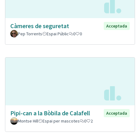
Càmeres de seguretat
Acceptada
Pep Torrents
Espai Públic
0
0
Pipi-can a la Bòbila de Calafell
Acceptada
Montse Hill
Espai per mascotes
0
2