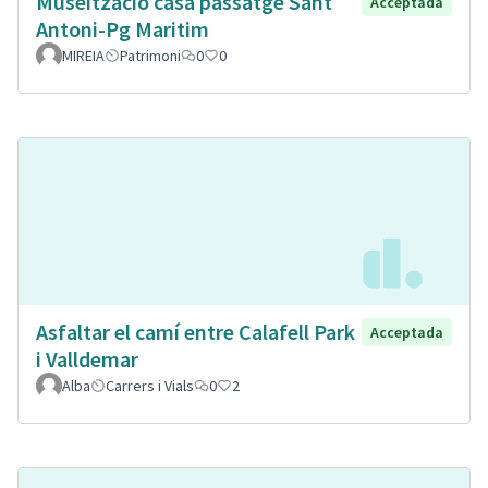
Museïtzació casa passatge Sant
Acceptada
Antoni-Pg Maritim
MIREIA
Patrimoni
0
0
Asfaltar el camí entre Calafell Park
Acceptada
i Valldemar
Alba
Carrers i Vials
0
2