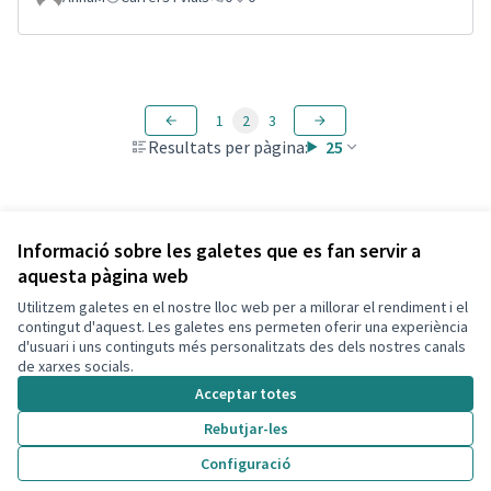
1
2
3
Resultats per pàgina:
25
Veure totes les propostes retirades
Informació sobre les galetes que es fan servir a
aquesta pàgina web
Utilitzem galetes en el nostre lloc web per a millorar el rendiment i el
Termes i condicions d'ús
contingut d'aquest. Les galetes ens permeten oferir una experiència
Configuració de les galetes
d'usuari i uns continguts més personalitzats des dels nostres canals
Decidim Calafell a X
Decidim Calafell a Facebook
Decidim Calafell a YouTube
Decidim Calafell a GitHub
de xarxes socials.
(Enllaç extern)
(Enllaç extern)
(Enllaç extern)
(Enllaç extern)
Acceptar totes
Rebutjar-les
Amb llicènc
(Enllaç exte
Configuració
(Enllaç extern)
Web creada amb
programari lliure
.
(Enllaç extern)