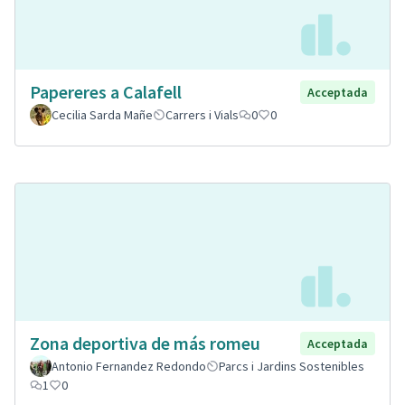
Papereres a Calafell
Acceptada
Cecilia Sarda Mañe
Carrers i Vials
0
0
Zona deportiva de más romeu
Acceptada
Antonio Fernandez Redondo
Parcs i Jardins Sostenibles
1
0