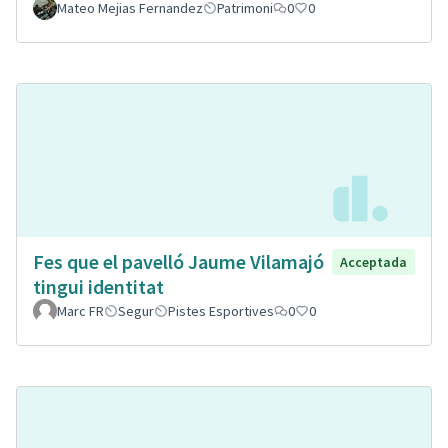
Mateo Mejias Fernandez
Patrimoni
0
0
Fes que el pavelló Jaume Vilamajó
Acceptada
tingui identitat
Marc FR
Segur
Pistes Esportives
0
0