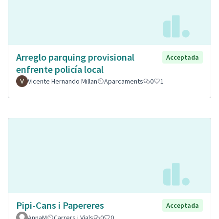
Arreglo parquing provisional
Acceptada
enfrente policía local
Vicente Hernando Millan
Aparcaments
0
1
Pipi-Cans i Papereres
Acceptada
AnnaM
Carrers i Vials
0
0