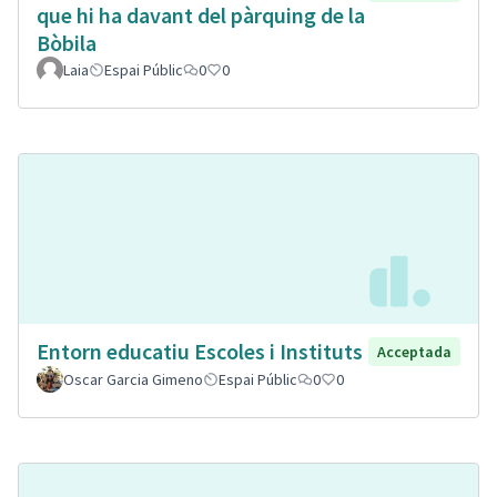
que hi ha davant del pàrquing de la
Bòbila
Laia
Espai Públic
0
0
Entorn educatiu Escoles i Instituts
Acceptada
Oscar Garcia Gimeno
Espai Públic
0
0