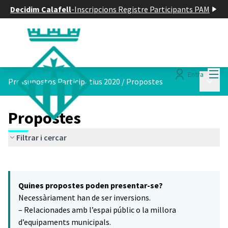
Decidim Calafell
-
Inscripcions Registre Participants PAM
Menú
Entra
Menú p
Pressupostos Participatius 2020
/
Propostes
Propostes
Filtrar i cercar
Saltar el mapa
Leaflet
|
©
HERE maps
4
El següent element és un mapa que presenta els components d'aq
+
Quines propostes poden presentar-se?
−
Necessàriament han de ser inversions.
– Relacionades amb l’espai públic o la millora
d’equipaments municipals.