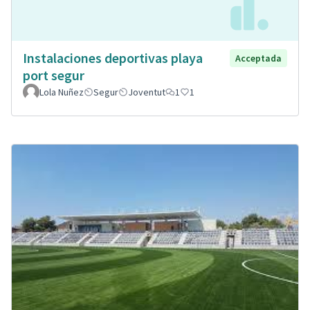
Instalaciones deportivas playa
Acceptada
port segur
Lola Nuñez
Segur
Joventut
1
1