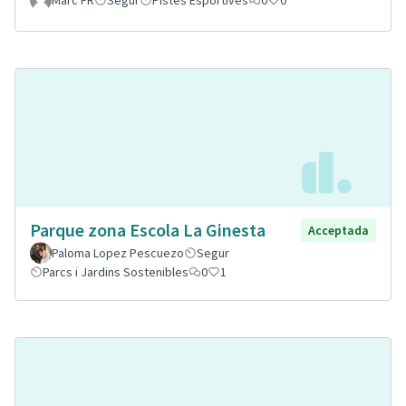
Marc FR
Segur
Pistes Esportives
0
0
Parque zona Escola La Ginesta
Acceptada
Paloma Lopez Pescuezo
Segur
Parcs i Jardins Sostenibles
0
1