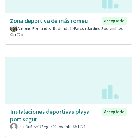
Zona deportiva de más romeu
Acceptada
Antonio Fernandez Redondo
Parcs i Jardins Sostenibles
1
0
Instalaciones deportivas playa
Acceptada
port segur
Lola Nuñez
Segur
Joventut
1
1