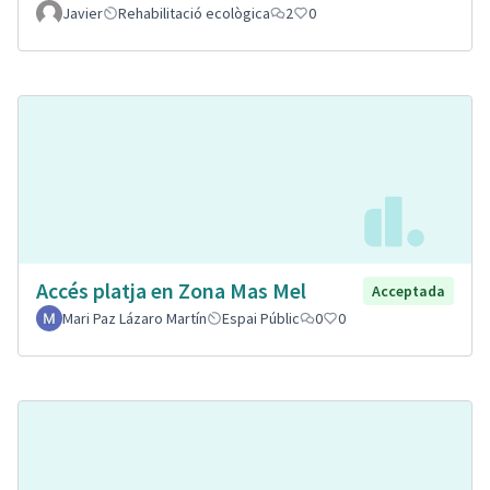
Javier
Rehabilitació ecològica
2
0
Accés platja en Zona Mas Mel
Acceptada
Mari Paz Lázaro Martín
Espai Públic
0
0