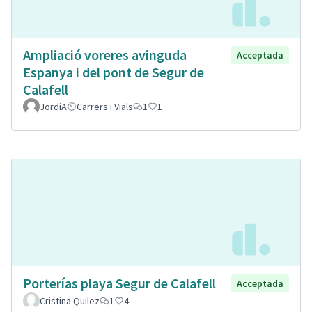
Ampliació voreres avinguda
Acceptada
Espanya i del pont de Segur de
Calafell
JordiA
Carrers i Vials
1
1
Porterías playa Segur de Calafell
Acceptada
Cristina Quilez
1
4