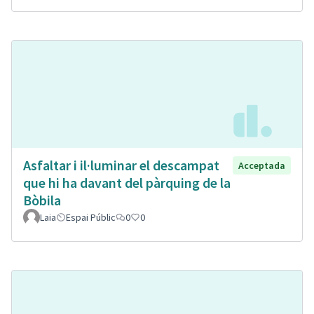
Asfaltar i il·luminar el descampat
Acceptada
que hi ha davant del pàrquing de la
Bòbila
Laia
Espai Públic
0
0