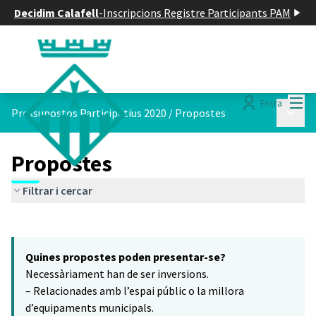
Decidim Calafell
-
Inscripcions Registre Participants PAM
Menú
Entra
Menú p
Pressupostos Participatius 2020
/
Propostes
Propostes
Filtrar i cercar
Saltar el mapa
Leaflet
|
©
HERE maps
6
El següent element és un mapa que presenta els components d'aq
+
Quines propostes poden presentar-se?
−
Necessàriament han de ser inversions.
– Relacionades amb l’espai públic o la millora
d’equipaments municipals.