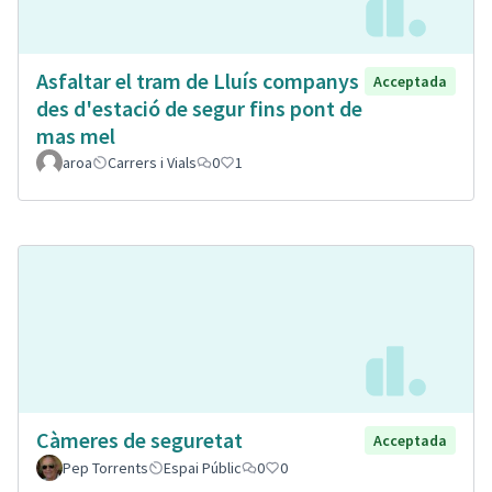
Asfaltar el tram de Lluís companys
Acceptada
des d'estació de segur fins pont de
mas mel
aroa
Carrers i Vials
0
1
Càmeres de seguretat
Acceptada
Pep Torrents
Espai Públic
0
0