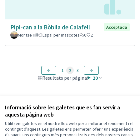
Pipi-can a la Bòbila de Calafell
Acceptada
Montse Hill
Espai per mascotes
0
2
1
2
3
Resultats per pàgina:
20
Veure totes les propostes retirades
Informació sobre les galetes que es fan servir a
aquesta pàgina web
Utilitzem galetes en el nostre lloc web per a millorar el rendiment i el
Termes i condicions d'ús
contingut d'aquest. Les galetes ens permeten oferir una experiència
Configuració de les galetes
d'usuari i uns continguts més personalitzats des dels nostres canals
Decidim Calafell a X
Decidim Calafell a Facebook
Decidim Calafell a YouTube
Decidim Calafell a GitHub