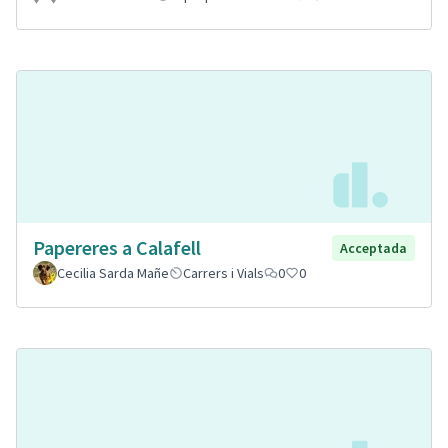
Papereres a Calafell
Acceptada
Cecilia Sarda Mañe
Carrers i Vials
0
0