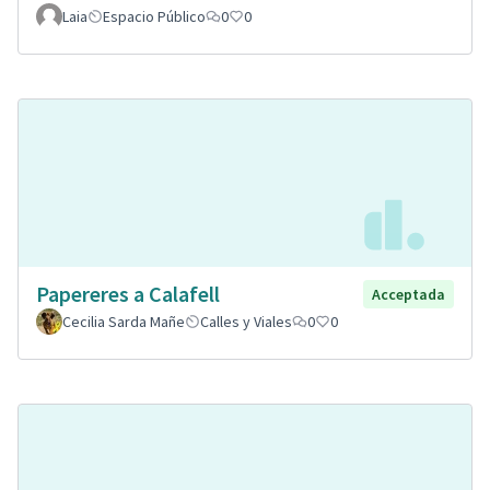
Laia
Espacio Público
0
0
Papereres a Calafell
Acceptada
Cecilia Sarda Mañe
Calles y Viales
0
0