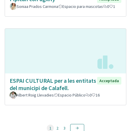
Soniaa Prados Carmona
Espacio para mascotas
0
1
ESPAI CULTURAL per a les entitats
Acceptada
del municipi de Calafell.
Albert Roig Llevadies
Espacio Público
0
16
1
2
3