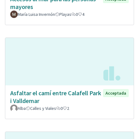
mayores
María Luisa Invernón
Playas
0
4
Asfaltar el camí entre Calafell Park
Acceptada
i Valldemar
Alba
Calles y Viales
0
2