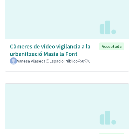
Càmeres de vídeo vigilancia a la
Acceptada
urbanització Masia la Font
Vanesa Vilaseca
Espacio Público
0
0