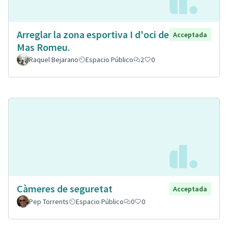
Arreglar la zona esportiva I d'oci de
Acceptada
Mas Romeu.
Raquel Bejarano
Espacio Público
2
0
Càmeres de seguretat
Acceptada
Pep Torrents
Espacio Público
0
0