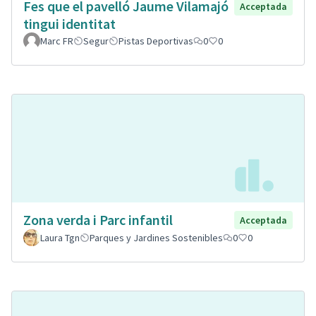
Fes que el pavelló Jaume Vilamajó
Acceptada
tingui identitat
Marc FR
Segur
Pistas Deportivas
0
0
Zona verda i Parc infantil
Acceptada
Laura Tgn
Parques y Jardines Sostenibles
0
0