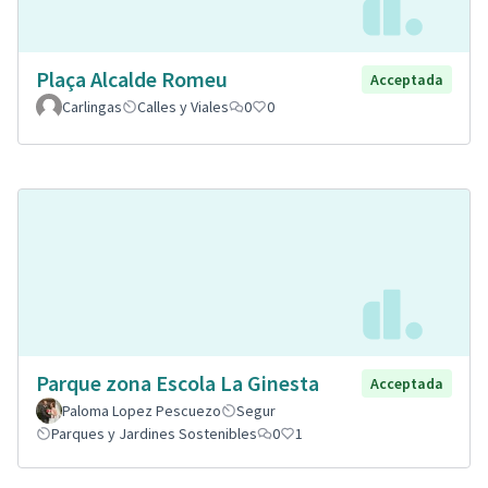
Plaça Alcalde Romeu
Acceptada
Carlingas
Calles y Viales
0
0
Parque zona Escola La Ginesta
Acceptada
Paloma Lopez Pescuezo
Segur
Parques y Jardines Sostenibles
0
1