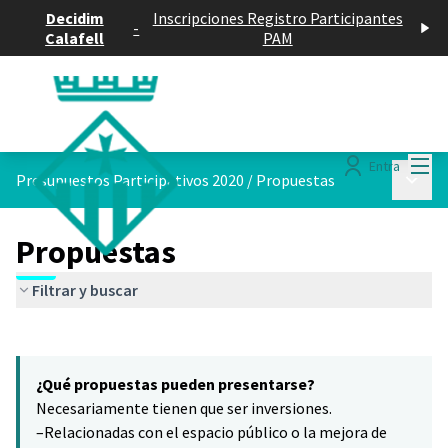
Decidim
Inscripciones Registro Participantes
-
Calafell
PAM
Menú
Entra
Menú p
Presupuestos Participativos 2020
/
Propuestas
Propuestas
Filtrar y buscar
Saltar el mapa
Leaflet
|
©
HERE maps
7
El siguiente elemento es un mapa que presenta los componentes 
+
¿Qué propuestas pueden presentarse?
−
Necesariamente tienen que ser inversiones.
–Relacionadas con el espacio público o la mejora de