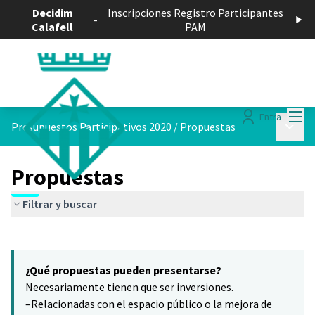
Decidim
Inscripciones Registro Participantes
-
Calafell
PAM
Menú
Entra
Menú p
Presupuestos Participativos 2020
/
Propuestas
Propuestas
Filtrar y buscar
Saltar el mapa
Leaflet
|
©
HERE maps
El siguiente elemento es un mapa que presenta los componentes 
+
¿Qué propuestas pueden presentarse?
−
Necesariamente tienen que ser inversiones.
–Relacionadas con el espacio público o la mejora de