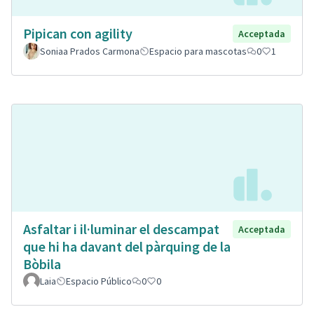
Pipican con agility
Acceptada
Soniaa Prados Carmona
Espacio para mascotas
0
1
Asfaltar i il·luminar el descampat
Acceptada
que hi ha davant del pàrquing de la
Bòbila
Laia
Espacio Público
0
0