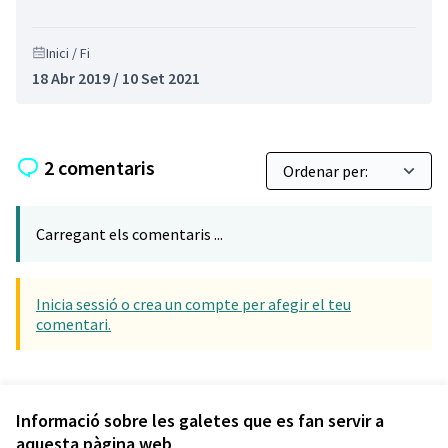
Inici / Fi
18 Abr 2019 / 10 Set 2021
2 comentaris
Carregant els comentaris ...
Inicia sessió o crea un compte per afegir el teu
comentari.
Referència: CLF-RESU-2019-05-8
Versió 4
(de 4)
veure altres versions
Informació sobre les galetes que es fan servir a
aquesta pàgina web