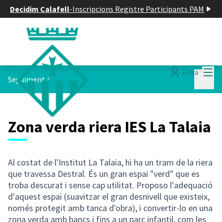
Decidim Calafell
-
Inscripcions Registre Participants PAM
Menú
Entra
Menú p
Seguiment
/
Zona verda riera IES La Talaia
Al costat de l'Institut La Talaia, hi ha un tram de la riera
que travessa Destral. És un gran espai "verd" que es
troba descurat i sense cap utilitat. Proposo l'adequació
d'aquest espai (suavitzar el gran desnivell que existeix,
només protegit amb tanca d'obra), i convertir-lo en una
zona verda amb bancs i fins a un parc infantil, com les