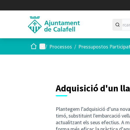
Inici
Menú principal
/
Processos
/
Pressupostos Participa
Adquisició d'un ll
Plantegem l’adquisició d’una nov
timó, substituint l'embarcació vell
actualitzant els seus efectius.
forma més eficaç la pràctica d’aq