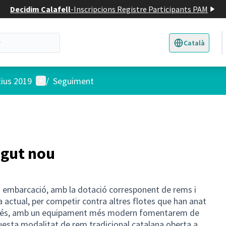
Decidim Calafell
-
Inscripcions Registre Participants PAM
Català
Triar la llengua
E
Menú d'usuari
tius 2019
/
Seguiment
agut nou
a embarcació, amb la dotació corresponent de rems i
a actual, per competir contra altres flotes que han anat
 A més, amb un equipament més modern fomentarem de
uesta modalitat de rem tradicional catalana oberta a