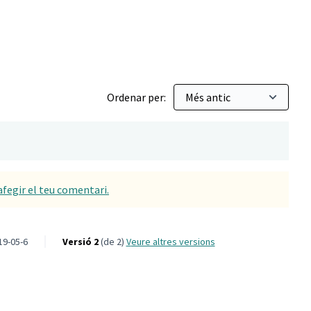
Ordenar per:
afegir el teu comentari.
19-05-6
Versió 2
(de 2)
veure altres versions