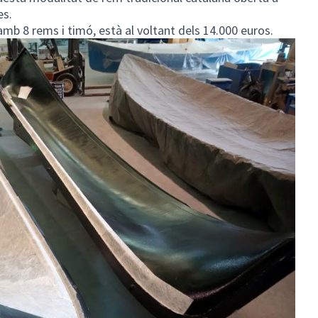
es.
amb 8 rems i timó, està al voltant dels 14.000 euros.