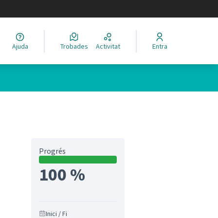
legir el idioma
Ajuda
Trobades
Activitat
Entra
Progrés
100 %
Inici / Fi