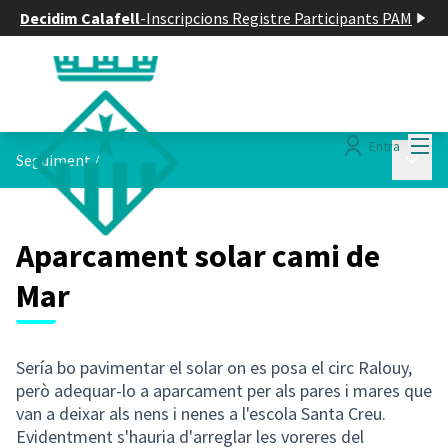
Decidim Calafell
-
Inscripcions Registre Participants PAM
Menú
Entra
Menú p
Seguiment
/
Aparcament solar cami de
Mar
Sería bo pavimentar el solar on es posa el circ Ralouy,
però adequar-lo a aparcament per als pares i mares que
van a deixar als nens i nenes a l'escola Santa Creu.
Evidentment s'hauria d'arreglar les voreres del