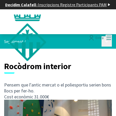
Decidim Calafell
-
Inscripcions Registre Participants PAM
Menú
Entra
Menú p
Seguiment
/
Rocòdrom interior
Pensem que l'antic mercat o el poliesportiu serien bons
llocs per fer-ho.
Cost econòmic 31.000€