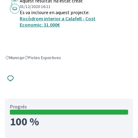
Aquest resultat ha estat creat
01/12/2020 16:11
Es va incloure en aquest projecte:
Rocòdrom interior a Calafell - Cost
Economic: 31.000€
Municipi
Pistes Esportives
Resultats en filtrar per: Municipi
Resultats en filtrar per: Pistes Esportives
Progrés
100 %