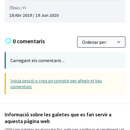
Inici / Fi
18 Abr 2019 / 19 Jun 2020
0 comentaris
Carregant els comentaris ...
Inicia sessió o crea un compte per afegir el teu
comentari.
Referència: CLF-RESU-2019-05-10
Versió 2
(de 2)
veure altres versions
Informació sobre les galetes que es fan servir a
aquesta pàgina web
Utilitzem galetes en el nostre lloc web per a millorar el rendiment i el