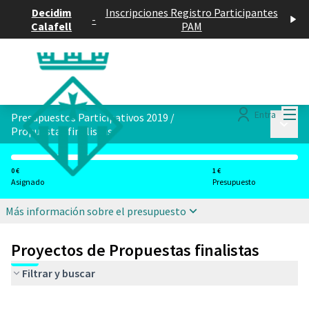
Decidim
Inscripciones Registro Participantes
-
Calafell
PAM
Menú
Entra
Presupuestos Participativos 2019
/
Menú p
Propuestas finalistas
0 €
1 €
Asignado
Presupuesto
Más información sobre el presupuesto
Proyectos de Propuestas finalistas
Filtrar y buscar