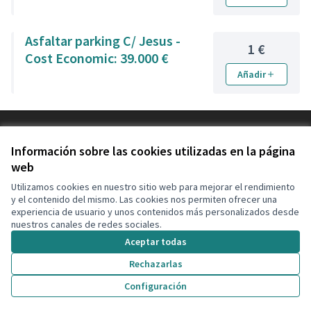
Asfaltar parking C/ Jesus -
1 €
Cost Economic: 39.000 €
Añadir
Términos y condiciones de uso
Configuración de cookies
Información sobre las cookies utilizadas en la página
Decidim Calafell en X
Decidim Calafell en Facebook
Decidim Calafell en YouTube
Decidim Calafell en GitHub
web
(Enlace externo)
(Enlace externo)
(Enlace externo)
(Enlace externo)
Utilizamos cookies en nuestro sitio web para mejorar el rendimiento
y el contenido del mismo. Las cookies nos permiten ofrecer una
experiencia de usuario y unos contenidos más personalizados desde
Con licenci
(Enlace exte
nuestros canales de redes sociales.
(Enlace externo)
Web creada con
software libre
.
Aceptar todas
(Enlace externo)
Rechazarlas
Votar presupuesto
Configuración