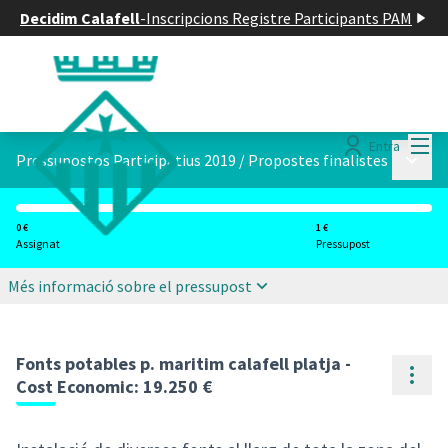
Decidim Calafell
-
Inscripcions Registre Participants PAM
Menú
Entra
Menú p
Pressupostos Participatius 2019
/
Propostes finalistes
0 €
1 €
Assignat
Pressupost
Més informació sobre el pressupost
Fonts potables p. maritim calafell platja -
Cont
Cost Economic: 19.250 €