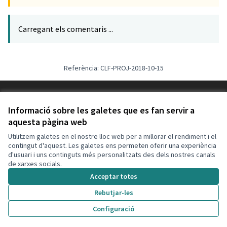
Carregant els comentaris ...
Referència: CLF-PROJ-2018-10-15
Termes i condicions d'ús
Configuració de les galetes
Informació sobre les galetes que es fan servir a
Decidim Calafell a X
Decidim Calafell a Facebook
Decidim Calafell a YouTube
Decidim Calafell a GitHub
aquesta pàgina web
(Enllaç extern)
(Enllaç extern)
(Enllaç extern)
(Enllaç extern)
Utilitzem galetes en el nostre lloc web per a millorar el rendiment i el
contingut d'aquest. Les galetes ens permeten oferir una experiència
d'usuari i uns continguts més personalitzats des dels nostres canals
Amb llicènc
(Enllaç exte
de xarxes socials.
(Enllaç extern)
Web creada amb
programari lliure
.
Acceptar totes
(Enllaç extern)
Rebutjar-les
Votar pressupost
Configuració