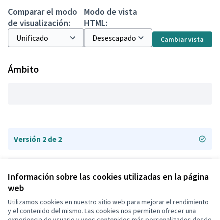
Comparar el modo
Modo de vista
de visualización:
HTML:
Cambiar vista
Ámbito
Versión 2 de 2
Versión 1 de 2
Información sobre las cookies utilizadas en la página
web
Utilizamos cookies en nuestro sitio web para mejorar el rendimiento
Términos y condiciones de uso
y el contenido del mismo. Las cookies nos permiten ofrecer una
Configuración de cookies
experiencia de usuario y unos contenidos más personalizados desde