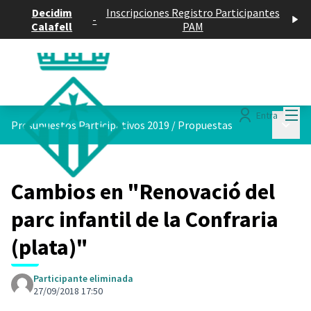
Decidim
Inscripciones Registro Participantes
-
Calafell
PAM
Menú
Entra
Menú p
Presupuestos Participativos 2019
/
Propuestas
Cambios en "Renovació del
parc infantil de la Confraria
(plata)"
Participante eliminada
27/09/2018 17:50