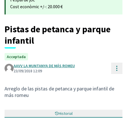
Cost econòmic +/-: 20.000 €
Pistas de petanca y parque
infantil
Acceptada
AAVV LA MUNTANYA DE MÁS ROMEU
Cont
23/09/2018 12:09
Arreglo de las pistas de petanca y parque infantil de
más romeu
Historial