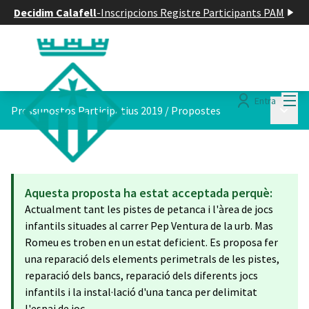
Decidim Calafell
-
Inscripcions Registre Participants PAM
Menú
Entra
Menú p
Pressupostos Participatius 2019
/
Propostes
Aquesta proposta ha estat acceptada perquè:
Actualment tant les pistes de petanca i l'àrea de jocs
infantils situades al carrer Pep Ventura de la urb. Mas
Romeu es troben en un estat deficient. Es proposa fer
una reparació dels elements perimetrals de les pistes,
reparació dels bancs, reparació dels diferents jocs
infantils i la instal·lació d'una tanca per delimitat
l'espai de joc