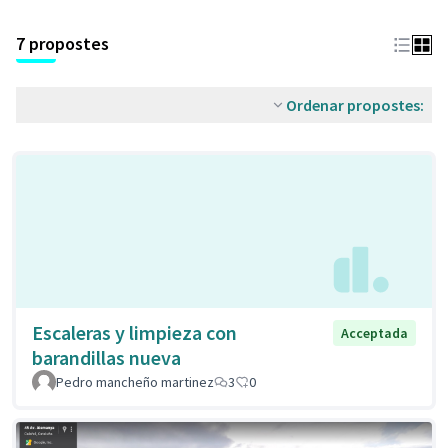
7 propostes
Ordenar propostes:
Escaleras y limpieza con
Acceptada
barandillas nueva
Pedro mancheño martinez
3
0