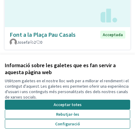
Font a la Plaça Pau Casals
Acceptada
Josefa
2
0
Veure totes les propostes retirades
Informació sobre les galetes que es fan servir a
aquesta pàgina web
Utilitzem galetes en el nostre lloc web per a millorar el rendiment i el
Termes i condicions d'ús
contingut d'aquest. Les galetes ens permeten oferir una experiència
Configuració de les galetes
d'usuari i uns continguts més personalitzats des dels nostres canals
Decidim Calafell a X
Decidim Calafell a Facebook
Decidim Calafell a YouTube
Decidim Calafell a GitHub
de xarxes socials.
(Enllaç extern)
(Enllaç extern)
(Enllaç extern)
(Enllaç extern)
Acceptar totes
Rebutjar-les
Amb llicènc
(Enllaç exte
Configuració
(Enllaç extern)
Web creada amb
programari lliure
.
(Enllaç extern)