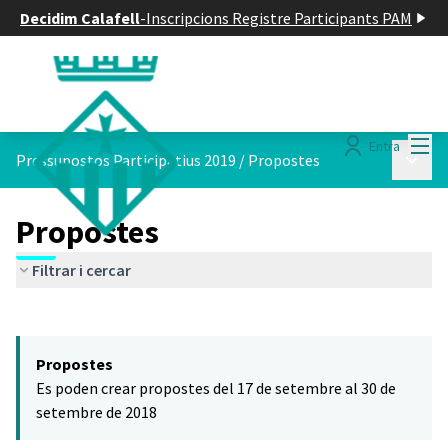
Decidim Calafell
-
Inscripcions Registre Participants PAM
Menú
Entra
Menú p
Pressupostos Participatius 2019
/
Propostes
Propostes
Filtrar i cercar
Saltar el mapa
Leaflet
|
©
HERE maps
El següent element és un mapa que presenta els components d'aq
+
Propostes
−
Es poden crear propostes del 17 de setembre al 30 de
setembre de 2018