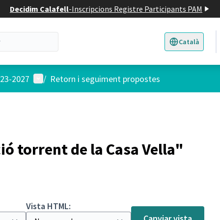
Decidim Calafell
-
Inscripcions Registre Participants PAM
Català
Triar la llengua
E
Menú d'usuari
023-2027
/
Retorn i seguiment propostes
ó torrent de la Casa Vella"
Vista HTML:
Canviar vista