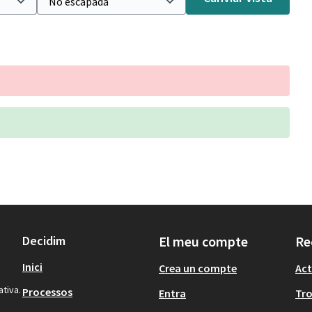
Decidim
El meu compte
Re
Inici
Crea un compte
Act
ativa.
Processos
Entra
Tr