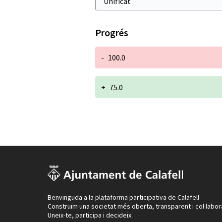
Progrés
-
100.0
+
75.0
Benvinguda a la plataforma participativa de Calafell
Construïm una societat més oberta, transparent i col·labor
Uneix-te, participa i decideix.