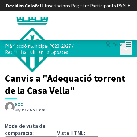
Decidim Calafell
-
Inscripcions Registre Participants PAM
Menú
Entra
Plà d acció municipal 2023-2027
/
Menú p
Retorn i seguiment propostes
Canvis a "Adequació torrent
de la Casa Vella"
GOC
06/05/2025 13:38
Mode de vista de
comparació:
Vista HTML: