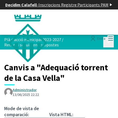
Decidim Calafell
-
Inscripcions Registre Participants PAM
Menú
Entra
Plà d acció municipal 2023-2027
/
Menú p
Retorn i seguiment propostes
Canvis a "Adequació torrent
de la Casa Vella"
Administrador
13/06/2025 22:22
Mode de vista de
comparació:
Vista HTML: