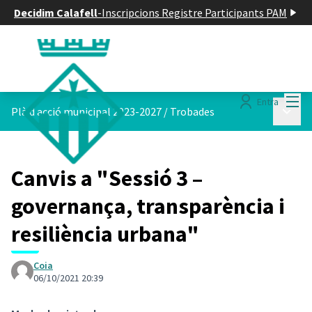
Decidim Calafell
-
Inscripcions Registre Participants PAM
Menú
Entra
Menú p
Plà d acció municipal 2023-2027
/
Trobades
Canvis a "Sessió 3 –
governança, transparència i
resiliència urbana"
Coia
06/10/2021 20:39