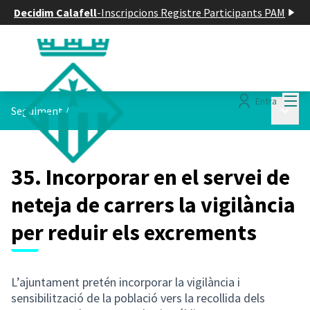
Decidim Calafell
-
Inscripcions Registre Participants PAM
Menú
Entra
Menú p
Seguiment
/
35. Incorporar en el servei de
neteja de carrers la vigilància
per reduir els excrements
L’ajuntament pretén incorporar la vigilància i
sensibilització de la població vers la recollida dels