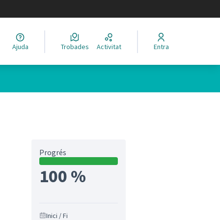
legir el idioma
Ajuda
Trobades
Activitat
Entra
Progrés
100 %
Inici / Fi