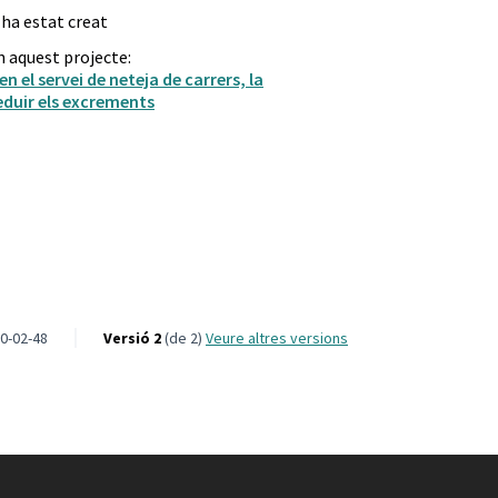
 ha estat creat
n aquest projecte:
en el servei de neteja de carrers, la
reduir els excrements
t Ecologica
0-02-48
Versió 2
(de 2)
veure altres versions