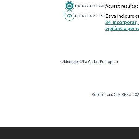
Aquest resultat
10/02/2020 12:49
Es va incloure e
15/02/2022 12:50
34. Incorporar, 
vigilància per 
Municipi
La Ciutat Ecologica
Resultats en filtrar per: Municipi
Resultats en filtrar per: La Ciuta
Referència: CLF-RESU-202