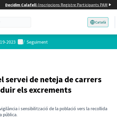
Decidim Calafell
-
Inscripcions Registre Participants PAM
Català
Triar la llengua
E
Menú d'usuari
019-2023
/
Seguiment
l servei de neteja de carrers
reduir els excrements
gilància i sensibilització de la població vers la recollida
a pública.