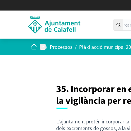
Inici
Menú principal
/
Processos
/
Plà d acció municipal 2
35. Incorporar en e
la vigilància per 
L’ajuntament pretén incorporar la vi
dels excrements de gossos, a la vi