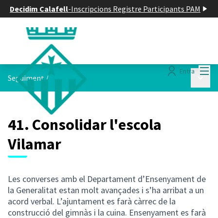
Decidim Calafell
-
Inscripcions Registre Participants PAM
Menú
Entra
Menú p
Seguiment
/
41. Consolidar l'escola
Vilamar
Les converses amb el Departament d’Ensenyament de
la Generalitat estan molt avançades i s’ha arribat a un
acord verbal. L’ajuntament es farà càrrec de la
construcció del gimnàs i la cuina. Ensenyament es farà