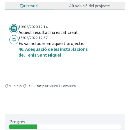
Historial
Evolució del projecte
10/02/2020 12:14
Aquest resultat ha estat creat
15/02/2022 12:57
Es va incloure en aquest projecte:
46. Adequació de les instal·lacions
del Tenis Sant Miquel
Municipi
La Ciutat per Viure i Conviure
Resultats en filtrar per: Municipi
Resultats en filtrar per: La Ciutat per Viure i Conviure
Progrés