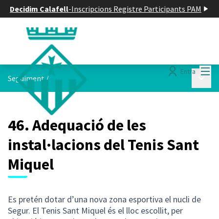
Decidim Calafell
-
Inscripcions Registre Participants PAM
Menú
Entra
Menú p
Seguiment
/
46. Adequació de les
instal·lacions del Tenis Sant
Miquel
Es pretén dotar d’una nova zona esportiva el nucli de
Segur. El Tenis Sant Miquel és el lloc escollit, per