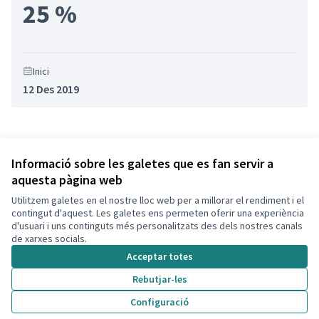
25 %
Inici
12 Des 2019
Referència: CLF-RESU-2020-02-37
Versió 1
(de 1)
veure altres versions
Informació sobre les galetes que es fan servir a
aquesta pàgina web
Utilitzem galetes en el nostre lloc web per a millorar el rendiment i el
Termes i condicions d'ús
contingut d'aquest. Les galetes ens permeten oferir una experiència
Configuració de les galetes
d'usuari i uns continguts més personalitzats des dels nostres canals
Decidim Calafell a X
Decidim Calafell a Facebook
Decidim Calafell a YouTube
Decidim Calafell a GitHub
de xarxes socials.
(Enllaç extern)
(Enllaç extern)
(Enllaç extern)
(Enllaç extern)
Acceptar totes
Rebutjar-les
Amb llicènc
(Enllaç exte
Configuració
(Enllaç extern)
Web creada amb
programari lliure
.
(Enllaç extern)