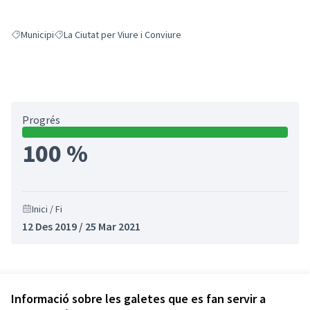
Municipi
La Ciutat per Viure i Conviure
Resultats en filtrar per: Municipi
Resultats en filtrar per: La Ciutat per Viure i Conviure
Progrés
100 %
Inici / Fi
12 Des 2019 / 25 Mar 2021
Referència: CLF-RESU-2020-02-32
Versió 2
(de 2)
veure altres versions
Informació sobre les galetes que es fan servir a