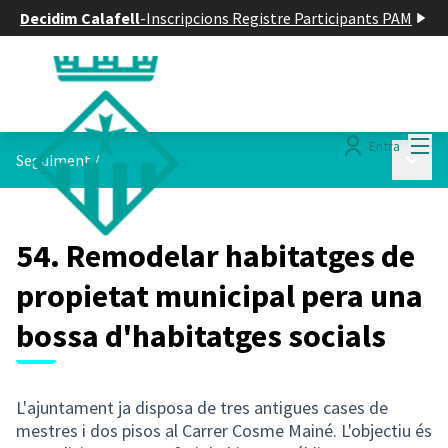
Decidim Calafell
-
Inscripcions Registre Participants PAM
Menú
Entra
Menú p
Seguiment
/
54. Remodelar habitatges de
propietat municipal pera una
bossa d'habitatges socials
L'ajuntament ja disposa de tres antigues cases de
mestres i dos pisos al Carrer Cosme Mainé. L'objectiu és