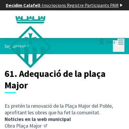
Decidim Calafell
-
Inscripcions Registre Participants PAM
Menú
Entra
Menú p
Seguiment
/
61. Adequació de la plaça
Major
Es pretén la renovació de la Plaça Major del Poble,
aprofitant les obres que ha fet la comunitat.
Noticies en la web municipal
Obra Plaça Major