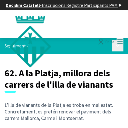
Decidim Calafell
-
Inscripcions Registre Participants PAM
Menú
Entra
Menú p
Seguiment
/
62. A la Platja, millora dels
carrers de l'illa de vianants
L’illa de vianants de la Platja es troba en mal estat.
Concretament, es pretén renovar el paviment dels
carrers Mallorca, Carme i Montserrat.