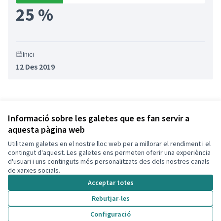
25 %
Inici
12 Des 2019
Referència: CLF-RESU-2020-02-24
Versió 1
(de 1)
veure altres versions
Informació sobre les galetes que es fan servir a
aquesta pàgina web
Utilitzem galetes en el nostre lloc web per a millorar el rendiment i el
Termes i condicions d'ús
contingut d'aquest. Les galetes ens permeten oferir una experiència
Configuració de les galetes
d'usuari i uns continguts més personalitzats des dels nostres canals
Decidim Calafell a X
Decidim Calafell a Facebook
Decidim Calafell a YouTube
Decidim Calafell a GitHub
de xarxes socials.
(Enllaç extern)
(Enllaç extern)
(Enllaç extern)
(Enllaç extern)
Acceptar totes
Rebutjar-les
Amb llicènc
(Enllaç exte
Configuració
(Enllaç extern)
Web creada amb
programari lliure
.