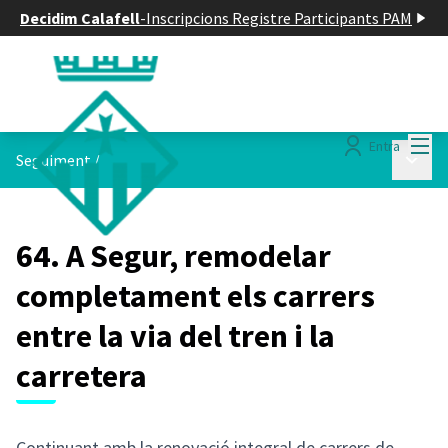
Decidim Calafell
-
Inscripcions Registre Participants PAM
Menú
Entra
Menú p
Seguiment
/
64. A Segur, remodelar
completament els carrers
entre la via del tren i la
carretera
Continuant amb la renovació integral de carrers de