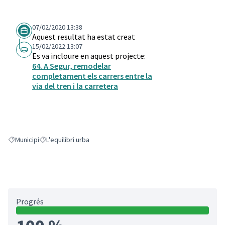
07/02/2020 13:38
Aquest resultat ha estat creat
15/02/2022 13:07
Es va incloure en aquest projecte:
64. A Segur, remodelar
completament els carrers entre la
via del tren i la carretera
Municipi
L'equilibri urba
Resultats en filtrar per: Municipi
Resultats en filtrar per: L'equilibri urba
Progrés