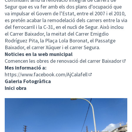
Segur que es va fer amb els dos plans d’ocupació que
va impulsar el Govern de l’Estat, entre el 2007 i el 2010,
es pretén acabar la remodelació dels carrers entre la via
del ferrocarril i la C-31, en el nucli de Segur. Això inclou
el Carrer Baixador, la meitat del Carrer Emigdio
Rodríguez Pita, la Plaça Lola Boronat, el Passatge
Baixador, el carrer Xúquer i el carrer Segura.
Noticies en la web municipal
Comencen les obres de renovació del carrer Baixador
(Enl
Mes informació a:
https://www.facebook.com/AjCalafell
(Enllaç extern)
Galeria Fotogràfica
Inici obra