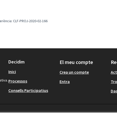
erència: CLF-PROJ-2020-02-166
Decidim
El meu compte
Re
Inici
Crea un compte
Act
ativa.
Processos
Entra
Tr
Consells Participatius
Dad