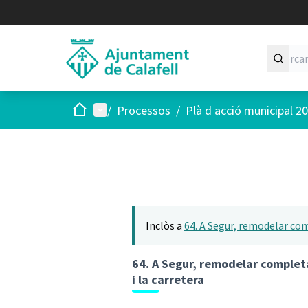
Inici
Menú principal
/
Processos
/
Plà d acció municipal 2
Inclòs a
64. A Segur, remodelar comp
64. A Segur, remodelar completa
i la carretera