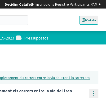
Decidim Calafell
-
Inscripcions Registre Participants PAM
Català
Triar la llengua
E
Menú d'usuari
019-2023
/
Pressupostos
letament els carrers entre la via del tren i la carretera
ment els carrers entre la via del tren
Contr