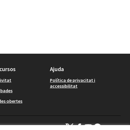
cursos
Ajuda
ivitat
Política de privacitat i
accessibilitat
obades
es obertes
Decidim Calafell a X
Decidim Calafell a Facebook
Decidim Calafell a YouTube
Decidim Calafell a Gi