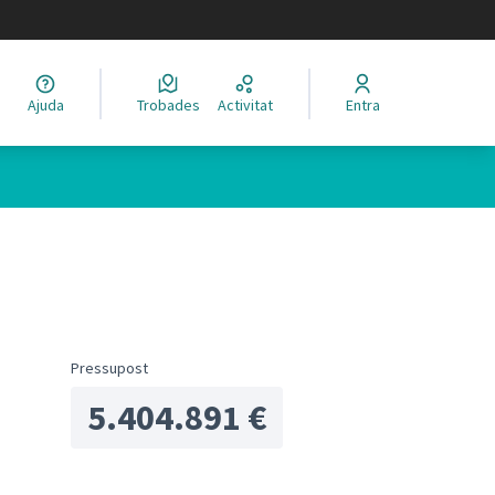
legir el idioma
Ajuda
Trobades
Activitat
Entra
Pressupost
5.404.891 €
ols de recursos