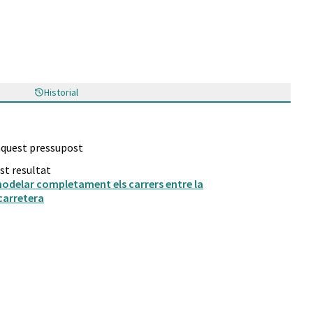
Historial
 aquest pressupost
st resultat
modelar completament els carrers entre la
 carretera
i urba