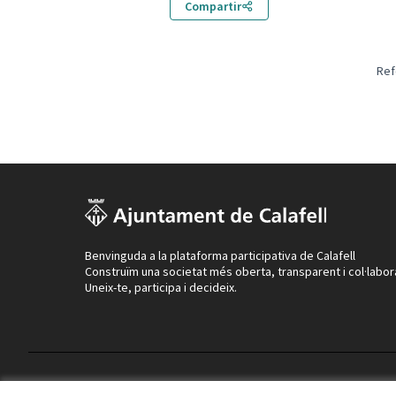
Compartir
Ref
Benvinguda a la plataforma participativa de Calafell
Construïm una societat més oberta, transparent i col·labor
Uneix-te, participa i decideix.
Termes i condicions d'ús
Configuració de les galetes