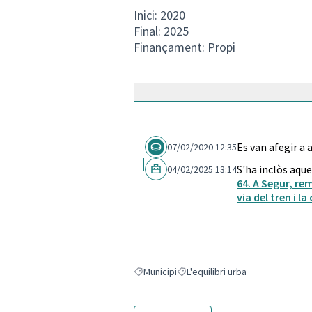
Inici: 2020
Final: 2025
Finançament: Propi
Es van afegir a
07/02/2020 12:35
S'ha inclòs aque
04/02/2025 13:14
64. A Segur, re
via del tren i la
Municipi
L'equilibri urba
Resultats en filtrar per: Municipi
Resultats en filtrar per: L'equilibr