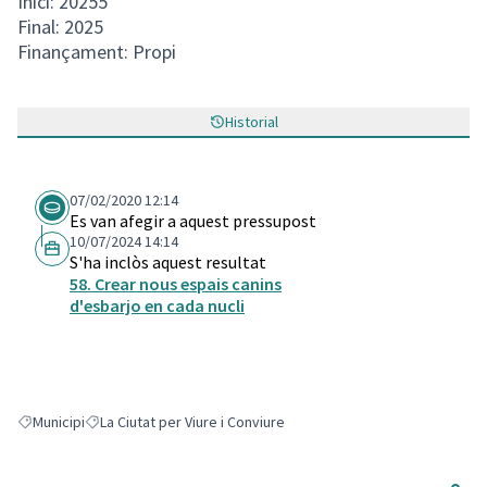
Inici: 20255
Final: 2025
Finançament: Propi
Historial
07/02/2020 12:14
Es van afegir a aquest pressupost
10/07/2024 14:14
S'ha inclòs aquest resultat
58. Crear nous espais canins
d'esbarjo en cada nucli
Municipi
La Ciutat per Viure i Conviure
Resultats en filtrar per: Municipi
Resultats en filtrar per: La Ciutat per Viure i Conviure