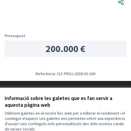
Pressupost
200.000 €
Referència: CLF-PROJ-2020-02-160
Termes i condicions d'ús
Configuració de les galetes
Informació sobre les galetes que es fan servir a
Decidim Calafell a X
Decidim Calafell a Facebook
Decidim Calafell a YouTube
Decidim Calafell a GitHub
aquesta pàgina web
(Enllaç extern)
(Enllaç extern)
(Enllaç extern)
(Enllaç extern)
Utilitzem galetes en el nostre lloc web per a millorar el rendiment i el
contingut d'aquest. Les galetes ens permeten oferir una experiència
d'usuari i uns continguts més personalitzats des dels nostres canals
Amb llicènc
(Enllaç exte
de xarxes socials.