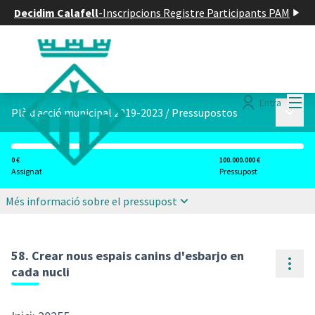
Decidim Calafell
-
Inscripcions Registre Participants PAM
Menú
Entra
Menú p
Plà d acció municipal 2019-2023
/
Pressupostos
0 €
100.000.000 €
Assignat
Pressupost
Més informació sobre el pressupost
58. Crear nous espais canins d'esbarjo en
Cont
cada nucli