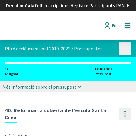
Decidim Calafell
-
Inscripcions Registre Participants PAM
Menú
Entra
Menú p
Plà d acció municipal 2019-2023
/
Pressupostos
0 €
100.000.000 €
Assignat
Pressupost
Més informació sobre el pressupost
40. Reformar la coberta de l'escola Santa
Cont
Creu