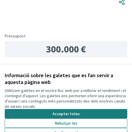
Pressupost
300.000 €
Referència: CLF-PROJ-2020-02-142
Informació sobre les galetes que es fan servir a
aquesta pàgina web
Utilitzem galetes en el nostre lloc web per a millorar el rendiment i el
Termes i condicions d'ús
contingut d'aquest. Les galetes ens permeten oferir una experiència
Configuració de les galetes
d'usuari i uns continguts més personalitzats des dels nostres canals
Decidim Calafell a X
Decidim Calafell a Facebook
Decidim Calafell a YouTube
Decidim Calafell a GitHub
de xarxes socials.
(Enllaç extern)
(Enllaç extern)
(Enllaç extern)
(Enllaç extern)
Acceptar totes
Rebutjar-les
Amb llicènc
(Enllaç exte