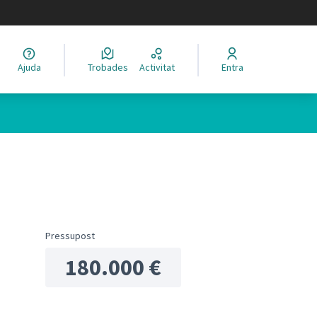
legir el idioma
Ajuda
Trobades
Activitat
Entra
ols de recursos
Pressupost
180.000 €