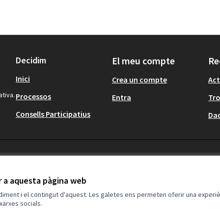
Decidim
El meu compte
Re
Inici
Crea un compte
Act
ativa.
Processos
Entra
Tr
Consells Participatius
Dad
ir a aquesta pàgina web
ndiment i el contingut d'aquest. Les galetes ens permeten oferir una experièn
xarxes socials.