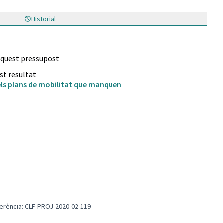
Historial
 aquest pressupost
st resultat
els plans de mobilitat que manquen
t Ecologica
erència: CLF-PROJ-2020-02-119