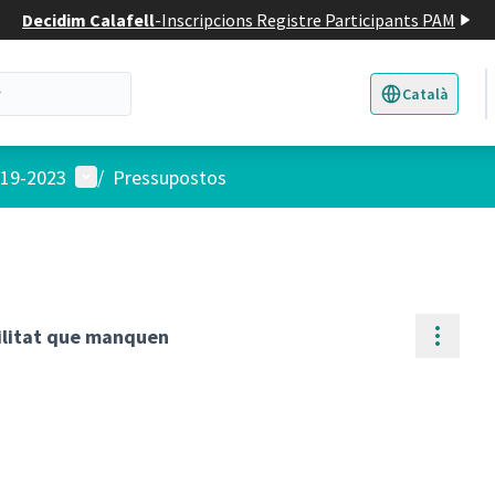
Decidim Calafell
-
Inscripcions Registre Participants PAM
Català
Triar la llengua
E
Menú d'usuari
019-2023
/
Pressupostos
Contr
ilitat que manquen