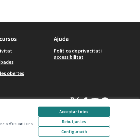
cursos
Ajuda
ivitat
Política de privacitat i
accessibilitat
obades
es obertes
Decidim Calafell a X
Decidim Calafell a Facebook
Decidim Calafell a YouTube
Decidim Calafell a Gi
(Enllaç extern)
(Enllaç extern)
(Enllaç extern)
(Enllaç extern)
Acceptar totes
Rebutjar-les
cia d'usuari i uns
Amb llicència Creative
(Enllaç extern)
Configuració