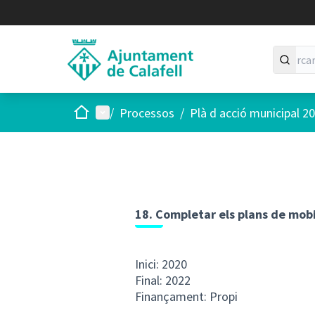
Inici
Menú principal
/
Processos
/
Plà d acció municipal 2
18. Completar els plans de mob
Inici: 2020
Final: 2022
Finançament: Propi