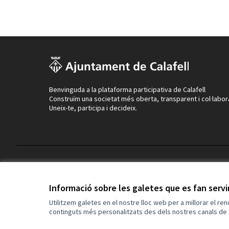
Benvinguda a la plataforma participativa de Calafell
Construïm una societat més oberta, transparent i col·labor
Uneix-te, participa i decideix.
Termes i condicions d'ús
Configuració de les galetes
Informació sobre les galetes que es fan serv
Utilitzem galetes en el nostre lloc web per a millorar el re
continguts més personalitzats des dels nostres canals de 
(Enllaç extern)
Web creada amb
programari lliure
.
(Enllaç extern)