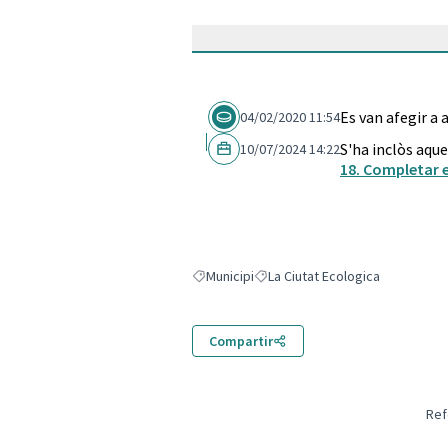
Es van afegir a
04/02/2020 11:54
S'ha inclòs aque
10/07/2024 14:22
18. Completar 
Municipi
La Ciutat Ecologica
Resultats en filtrar per: Municipi
Resultats en filtrar per: La Ciuta
Compartir
Ref