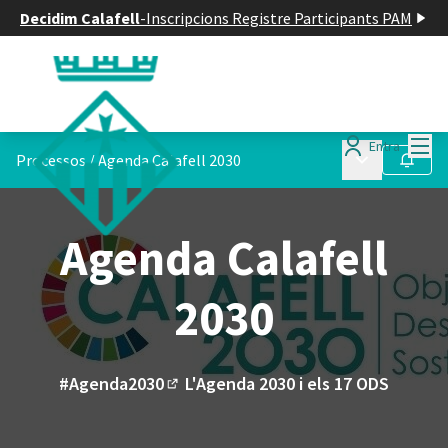
Decidim Calafell
-
Inscripcions Registre Participants PAM
Menú
Entra
Menú principa
Processos
/
Agenda Calafell 2030
Seguir
Agenda Calafell
2030
#Agenda2030
L'Agenda 2030 i els 17 ODS
(Enllaç extern)