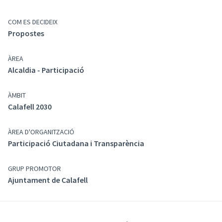
Documentació e Informació
Procès participatiu Calafell 2030
COM ES DECIDEIX
(Enllaç extern)
Agenda Calafell 2030
Propostes
(Enllaç extern)
Smartminds Calafell 2030
(Enllaç extern)
Acta Consell Ciutadà PAM 2023-2037
ÀREA
(Enllaç extern)
Acta Consell Ciutadà Agenda 2030
Alcaldia - Participació
(Enllaç extern)
Agenda Urbana Calafell 2030 Versió 2025
(Enllaç extern)
ÀMBIT
Calafell 2030
ÀREA D'ORGANITZACIÓ
Participació Ciutadana i Transparència
GRUP PROMOTOR
Ajuntament de Calafell